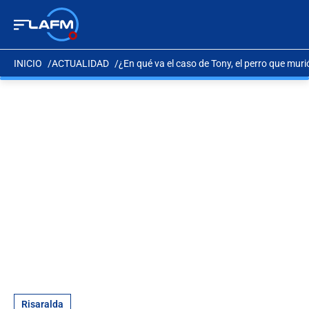
INICIO
ACTUALIDAD
¿En qué va el caso de Tony, el perro que murió
Risaralda