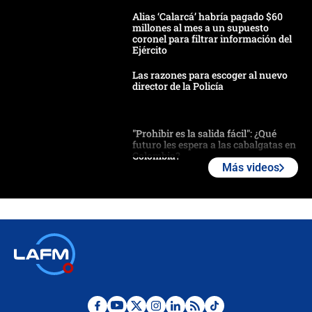
Alias ‘Calarcá’ habría pagado $60
millones al mes a un supuesto
coronel para filtrar información del
Ejército
Las razones para escoger al nuevo
director de la Policía
"Prohibir es la salida fácil": ¿Qué
futuro les espera a las cabalgatas en
Colombia?
Más videos
Ministro de Defensa no descarta el
uso de la UNDMO ante posibles
disturbios durante la posesión
"No hubo fraude ni posibilidad de
fraude": Auditoría respondió a
señalamientos de Petro sobre
elección de Abelardo de La Espriella
Tras su posesión, presidente De la