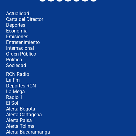
Espriella empieza gira por regiones
donde perdió
Actualidad
Carta del Director
Las seis de las 6 con Juan Lozano |
Deportes
miércoles 5 de agosto de 2026
Economía
Emisiones
Entretenimiento
Internacional
🔴 EN VIVO | Noticiero La FM con
Orden Público
Juan Lozano - 5 de agosto de 2026
Política
Sociedad
RCN Radio
La petición de los empresarios al
La Fm
gobierno de De la Espriella antes del
Congreso de la ANDI
Deportes RCN
La Mega
Radio 1
El Sol
Alerta Bogotá
Alerta Cartagena
Alerta Paisa
Alerta Tolima
Alerta Bucaramanga