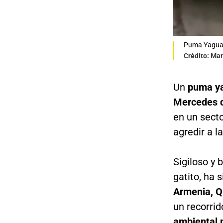
Puma Yaguaru
Crédito: Ma
Un
puma ya
Mercedes d
en un sect
agredir a l
Sigiloso y 
gatito, ha 
Armenia, Q
un recorrid
ambiental p