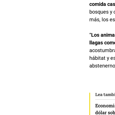
comida cas
bosques y c
más, los es
“
Los anima
llagas com
acostumbra
hábitat y 
abstenernos
Lea tamb
Economist
dólar sob