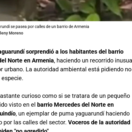
ndí se pasea por calles de un barrio de Armenia
rleny Moreno
guarundí sorprendió a los habitantes del barrio
el Norte en Armenia
, haciendo un recorrido inusua
or urbano. La autoridad ambiental está pidiendo no
a especie.
bastante curioso como si se tratara de un pequeño
sido visto en el
barrio Mercedes del Norte en
uindío
, un ejemplar de puma yaguarundí haciendo
o por las calles del sector.
Voceros de la autoridad
iden "no agredirlo".