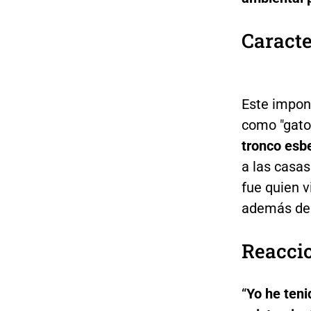
Caracte
Este impon
como "gato
tronco esbe
a las casas 
fue quien v
además del
Reacci
“
Yo he teni