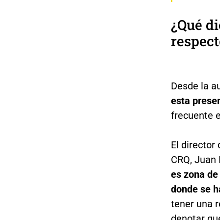
¿Qué di
respect
Desde la a
esta presen
frecuente 
El director
CRQ, Juan 
es zona de 
donde se h
tener una 
denotar que