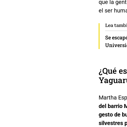
que la gent
el ser hum
Lea tamb
Se escapó
Universi
¿Qué es
Yaguaru
Martha Esp
del barrio
gesto de b
silvestres