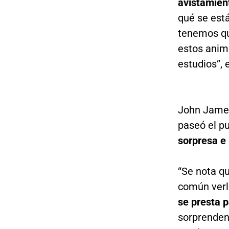
avistamien
qué se está
tenemos qu
estos anima
estudios”, 
John James
paseó el p
sorpresa e
“Se nota q
común verl
se presta p
sorprendent