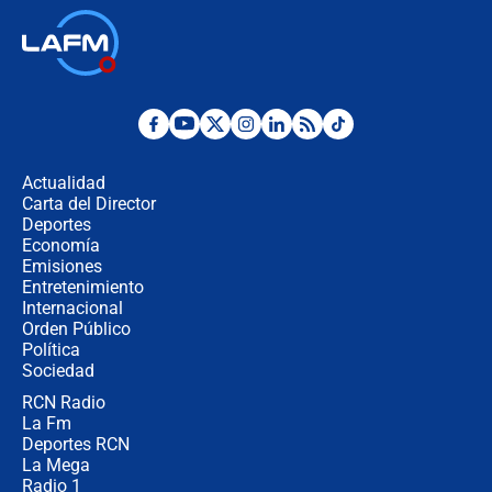
🔴 EN VIVO | Noticiero La FM con
Juan Lozano - 6 de agosto de 2026
¿Por qué De la Espriella gobernará
desde Barranquilla? Experto explica
la razón
Actualidad
Carta del Director
Estratega de Abelardo de la Espriella
Deportes
revela cómo venció a la “casta
Economía
política” en campaña: “Estaba
Emisiones
completamente seguro”
Entretenimiento
Internacional
Alias ‘Calarcá’ habría pagado $60
Orden Público
millones al mes a un supuesto
Política
coronel para filtrar información del
Ejército
Sociedad
RCN Radio
Las razones para escoger al nuevo
La Fm
director de la Policía
Deportes RCN
La Mega
Radio 1