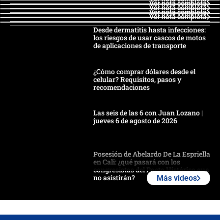
Ver nota completa
Ver nota completa
Ver nota completa
Ver nota completa
Desde dermatitis hasta infecciones:
los riesgos de usar cascos de motos
de aplicaciones de transporte
¿Cómo comprar dólares desde el
celular? Requisitos, pasos y
recomendaciones
Las seis de las 6 con Juan Lozano |
jueves 6 de agosto de 2026
Posesión de Abelardo De La Espriella
en Cali: ¿qué pasará con los
congresistas del Pacto Histórico que
no asistirán?
Más videos
Álvaro Uribe asistirá a la posesión y
crece el pulso por la elección del
contralor