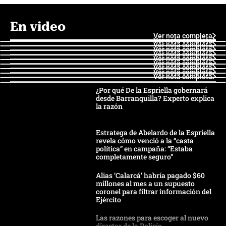
En video
Ver nota completa
Ver nota completa
Ver nota completa
Ver nota completa
Ver nota completa
Ver nota completa
Ver nota completa
Ver nota completa
Ver nota completa
Ver nota completa
¿Por qué De la Espriella gobernará
desde Barranquilla? Experto explica
la razón
Estratega de Abelardo de la Espriella
revela cómo venció a la “casta
política” en campaña: “Estaba
completamente seguro”
Alias ‘Calarcá’ habría pagado $60
millones al mes a un supuesto
coronel para filtrar información del
Ejército
Las razones para escoger al nuevo
director de la Policía