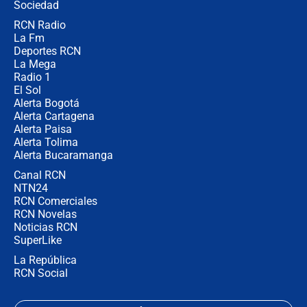
Sociedad
RCN Radio
🔴 EN VIVO | Noticiero La FM con
La Fm
Juan Lozano - 5 de agosto de 2026
Deportes RCN
La Mega
Radio 1
El Sol
Alerta Bogotá
Alerta Cartagena
Alerta Paisa
Alerta Tolima
Alerta Bucaramanga
Canal RCN
NTN24
RCN Comerciales
RCN Novelas
Noticias RCN
SuperLike
La República
RCN Social