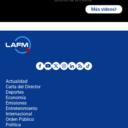
Más videos
"Prohibir es la salida fácil": ¿Qué
futuro les espera a las cabalgatas en
Colombia?
Ministro de Defensa no descarta el
uso de la UNDMO ante posibles
disturbios durante la posesión
"No hubo fraude ni posibilidad de
fraude": Auditoría respondió a
señalamientos de Petro sobre
Actualidad
elección de Abelardo de La Espriella
Carta del Director
Tras su posesión, presidente De la
Deportes
Espriella empieza gira por regiones
Economía
donde perdió
Emisiones
Entretenimiento
Internacional
Las seis de las 6 con Juan Lozano |
Orden Público
miércoles 5 de agosto de 2026
Política