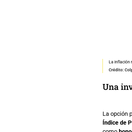
La inflación 
Crédito: Co
Una in
La opción p
Índice de 
como
bonos