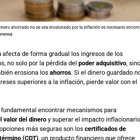
dinero ahorrado no se vea erosionado por la inflación es necesario encont
lprensa
n
afecta de forma gradual los ingresos de los
, no solo por la pérdida del
poder adquisitivo
, sin
bién erosiona los
ahorros
. Si el dinero guardado n
reses superiores a la inflación, pierde valor con el
es fundamental encontrar mecanismos para
l valor del dinero
y superar el impacto inflacionario
 opciones más seguras son los
certificados de
 término (CDT)
, un producto financiero que ofrece