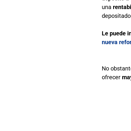
una
rentabi
depositado
Le puede i
nueva refor
No obstante
ofrecer
may