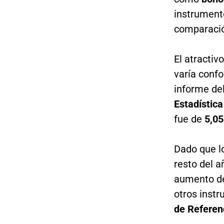
instrument
comparación
El atractiv
varía conf
informe de
Estadístic
fue de
5,05
Dado que lo
resto del a
aumento d
otros inst
de Referen