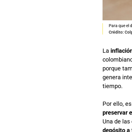
Para que el 
Crédito: Co
La
inflació
colombianos
porque tam
genera inte
tiempo.
Por ello, 
preservar e
Una de las
depósito a