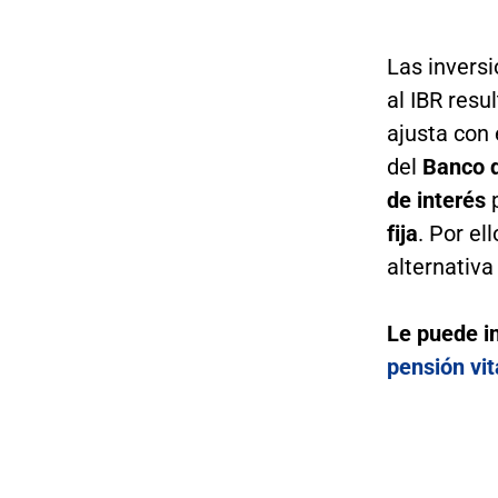
Las inversi
al IBR resu
ajusta con 
del
Banco d
de interés
p
fija
. Por ell
alternativa
Le puede i
pensión vit