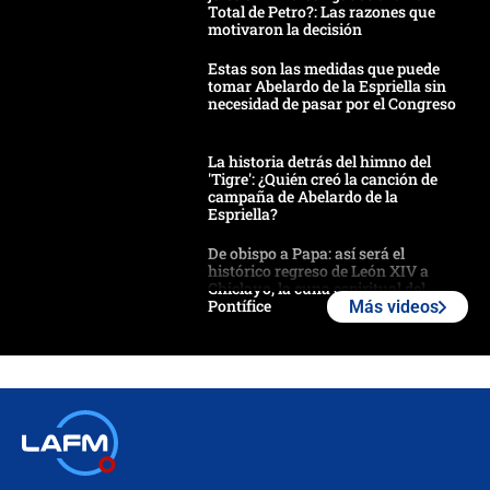
Total de Petro?: Las razones que
motivaron la decisión
Estas son las medidas que puede
tomar Abelardo de la Espriella sin
necesidad de pasar por el Congreso
La historia detrás del himno del
'Tigre': ¿Quién creó la canción de
campaña de Abelardo de la
Espriella?
De obispo a Papa: así será el
histórico regreso de León XIV a
Chiclayo, la cuna espiritual del
Pontífice
Más videos
Polémica por rabino, pastor y
sacerdote en la posesión de Abelardo
de la Espriella: ¿Se violó el Estado
laico?
🔴 EN VIVO | Primer discurso de
Abelardo de la Espriella como
presidente de Colombia