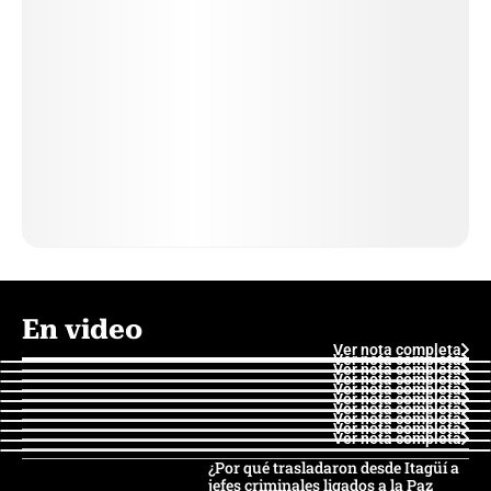
En video
Ver nota completa
Ver nota completa
Ver nota completa
Ver nota completa
Ver nota completa
Ver nota completa
Ver nota completa
Ver nota completa
Ver nota completa
Ver nota completa
¿Por qué trasladaron desde Itagüí a
jefes criminales ligados a la Paz