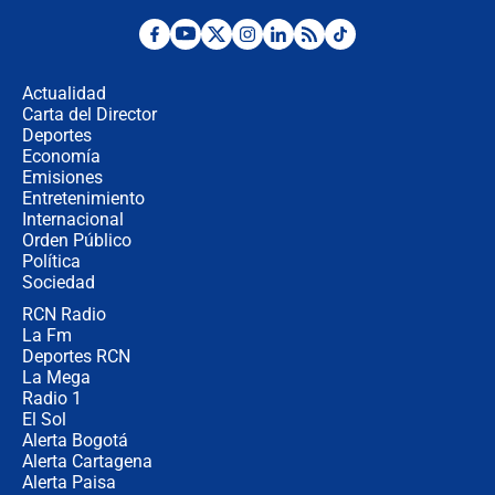
¿La posesión de Abelardo De la
Espriella en Cali inicia la
descentralización en Colombia? Esto
Actualidad
respondió el alcalde Eder
Carta del Director
Así será la posesión de Abelardo de
Deportes
la Espriella este 7 de agosto:
Economía
cronograma oficial y detalles clave
Emisiones
Entretenimiento
Internacional
Desde dermatitis hasta infecciones:
Orden Público
los riesgos de usar cascos de motos
Política
de aplicaciones de transporte
Sociedad
RCN Radio
¿Cómo comprar dólares desde el
La Fm
celular? Requisitos, pasos y
recomendaciones
Deportes RCN
La Mega
Radio 1
El Sol
Alerta Bogotá
Alerta Cartagena
Alerta Paisa