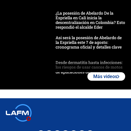
¿La posesión de Abelardo De la
Espriella en Cali inicia la
descentralización en Colombia? Esto
respondió el alcalde Eder
Así será la posesión de Abelardo de
la Espriella este 7 de agosto:
cronograma oficial y detalles clave
Desde dermatitis hasta infecciones:
los riesgos de usar cascos de motos
de aplicaciones de transporte
Más videos
¿Cómo comprar dólares desde el
celular? Requisitos, pasos y
recomendaciones
Las seis de las 6 con Juan Lozano |
jueves 6 de agosto de 2026