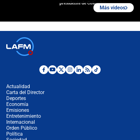
presidente de Colombia
Más videos
¿La posesión de Abelardo De la
Espriella en Cali inicia la
descentralización en Colombia? Esto
respondió el alcalde Eder
Así será la posesión de Abelardo de
la Espriella este 7 de agosto:
cronograma oficial y detalles clave
Desde dermatitis hasta infecciones:
los riesgos de usar cascos de motos
de aplicaciones de transporte
Actualidad
Carta del Director
¿Cómo comprar dólares desde el
Deportes
celular? Requisitos, pasos y
Economía
recomendaciones
Emisiones
Entretenimiento
Internacional
Las seis de las 6 con Juan Lozano |
Orden Público
jueves 6 de agosto de 2026
Política
Sociedad