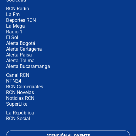
RCN Radio
Posesión de Abelardo De La Espriella
La Fm
en Cali: ¿qué pasará con los
congresistas del Pacto Histórico que
Deportes RCN
no asistirán?
La Mega
Radio 1
El Sol
Alerta Bogotá
Alerta Cartagena
Alerta Paisa
Alerta Tolima
Alerta Bucaramanga
Canal RCN
NTN24
RCN Comerciales
RCN Novelas
Noticias RCN
SuperLike
La República
RCN Social
ATENCIÓN AL OYENTE