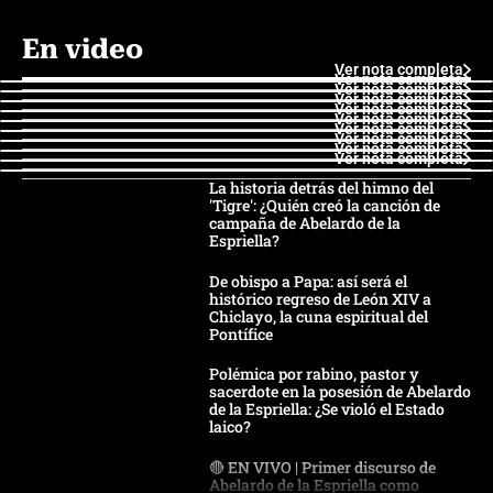
En video
Ver nota completa
Ver nota completa
Ver nota completa
Ver nota completa
Ver nota completa
Ver nota completa
Ver nota completa
Ver nota completa
Ver nota completa
Ver nota completa
La historia detrás del himno del
'Tigre': ¿Quién creó la canción de
campaña de Abelardo de la
Espriella?
De obispo a Papa: así será el
histórico regreso de León XIV a
Chiclayo, la cuna espiritual del
Pontífice
Polémica por rabino, pastor y
sacerdote en la posesión de Abelardo
de la Espriella: ¿Se violó el Estado
laico?
🔴 EN VIVO | Primer discurso de
Abelardo de la Espriella como