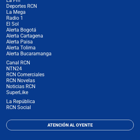
La Fm
desde Barranquilla? Experto explica
la razón
Deportes RCN
La Mega
Radio 1
El Sol
Alerta Bogotá
Alerta Cartagena
Alerta Paisa
Alerta Tolima
Alerta Bucaramanga
Canal RCN
NTN24
RCN Comerciales
RCN Novelas
Noticias RCN
SuperLike
La República
RCN Social
ATENCIÓN AL OYENTE