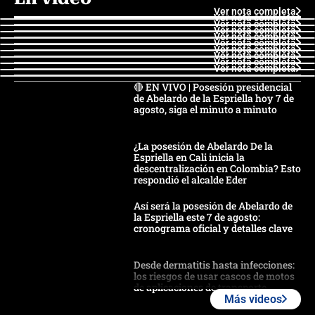
Ver nota completa
Ver nota completa
Ver nota completa
Ver nota completa
Ver nota completa
Ver nota completa
Ver nota completa
Ver nota completa
Ver nota completa
Ver nota completa
🔴 EN VIVO | Posesión presidencial
de Abelardo de la Espriella hoy 7 de
agosto, siga el minuto a minuto
¿La posesión de Abelardo De la
Espriella en Cali inicia la
descentralización en Colombia? Esto
respondió el alcalde Eder
Así será la posesión de Abelardo de
la Espriella este 7 de agosto:
cronograma oficial y detalles clave
Desde dermatitis hasta infecciones:
los riesgos de usar cascos de motos
de aplicaciones de transporte
Más videos