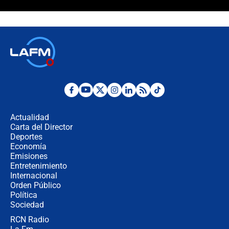
¿Cómo comprar dólares desde el
celular? Requisitos, pasos y
recomendaciones
Las seis de las 6 con Juan Lozano |
jueves 6 de agosto de 2026
Posesión de Abelardo De La Espriella
en Cali: ¿qué pasará con los
congresistas del Pacto Histórico que
Actualidad
no asistirán?
Carta del Director
Álvaro Uribe asistirá a la posesión y
Deportes
crece el pulso por la elección del
Economía
contralor
Emisiones
Entretenimiento
Internacional
🔴 EN VIVO | Noticiero La FM con
Orden Público
Juan Lozano - 6 de agosto de 2026
Política
Sociedad
RCN Radio
¿Por qué De la Espriella gobernará