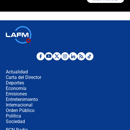
¿Cómo comprar dólares desde el
celular? Requisitos, pasos y
recomendaciones
Las seis de las 6 con Juan Lozano |
jueves 6 de agosto de 2026
Posesión de Abelardo De La Espriella
en Cali: ¿qué pasará con los
congresistas del Pacto Histórico que
Actualidad
no asistirán?
Carta del Director
Álvaro Uribe asistirá a la posesión y
Deportes
crece el pulso por la elección del
Economía
contralor
Emisiones
Entretenimiento
Internacional
🔴 EN VIVO | Noticiero La FM con
Orden Público
Juan Lozano - 6 de agosto de 2026
Política
Sociedad
RCN Radio