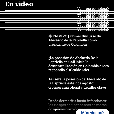
En video
Ver nota completa
Ver nota completa
Ver nota completa
Ver nota completa
Ver nota completa
Ver nota completa
Ver nota completa
Ver nota completa
Ver nota completa
Ver nota completa
🔴 EN VIVO | Primer discurso de
Abelardo de la Espriella como
presidente de Colombia
¿La posesión de Abelardo De la
Espriella en Cali inicia la
descentralización en Colombia? Esto
respondió el alcalde Eder
Así será la posesión de Abelardo de
la Espriella este 7 de agosto:
cronograma oficial y detalles clave
Desde dermatitis hasta infecciones:
los riesgos de usar cascos de motos
de aplicaciones de transporte
Más videos