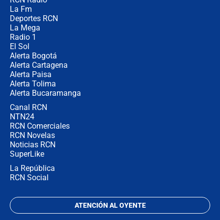
¿Por qué De la Espriella gobernará
La Fm
desde Barranquilla? Experto explica
la razón
Deportes RCN
La Mega
Radio 1
El Sol
Alerta Bogotá
Alerta Cartagena
Alerta Paisa
Alerta Tolima
Alerta Bucaramanga
Canal RCN
NTN24
RCN Comerciales
RCN Novelas
Noticias RCN
SuperLike
La República
RCN Social
ATENCIÓN AL OYENTE