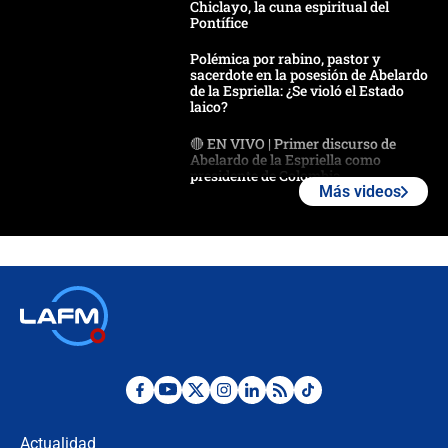
Chiclayo, la cuna espiritual del
Pontífice
Polémica por rabino, pastor y
sacerdote en la posesión de Abelardo
de la Espriella: ¿Se violó el Estado
laico?
🔴 EN VIVO | Primer discurso de
Abelardo de la Espriella como
presidente de Colombia
Más videos
¿La posesión de Abelardo De la
Espriella en Cali inicia la
descentralización en Colombia? Esto
respondió el alcalde Eder
Así será la posesión de Abelardo de
la Espriella este 7 de agosto:
cronograma oficial y detalles clave
Desde dermatitis hasta infecciones:
los riesgos de usar cascos de motos
de aplicaciones de transporte
Actualidad