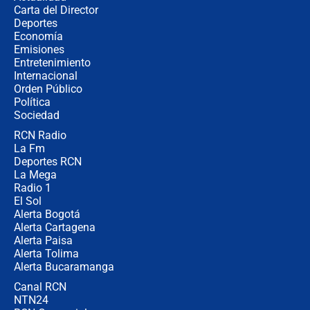
Carta del Director
¿Cómo comprar dólares desde el
Deportes
celular? Requisitos, pasos y
Economía
recomendaciones
Emisiones
Entretenimiento
Internacional
Las seis de las 6 con Juan Lozano |
Orden Público
jueves 6 de agosto de 2026
Política
Sociedad
RCN Radio
Posesión de Abelardo De La Espriella
La Fm
en Cali: ¿qué pasará con los
congresistas del Pacto Histórico que
Deportes RCN
no asistirán?
La Mega
Radio 1
El Sol
Alerta Bogotá
Alerta Cartagena
Alerta Paisa
Alerta Tolima
Alerta Bucaramanga
Canal RCN
NTN24