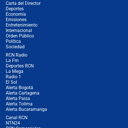
Carta del Director
¿Cómo comprar dólares desde el
Deportes
celular? Requisitos, pasos y
Economía
recomendaciones
Emisiones
Entretenimiento
Internacional
Las seis de las 6 con Juan Lozano |
Orden Público
jueves 6 de agosto de 2026
Política
Sociedad
RCN Radio
Posesión de Abelardo De La Espriella
La Fm
en Cali: ¿qué pasará con los
congresistas del Pacto Histórico que
Deportes RCN
no asistirán?
La Mega
Radio 1
El Sol
Alerta Bogotá
Alerta Cartagena
Alerta Paisa
Alerta Tolima
Alerta Bucaramanga
Canal RCN
NTN24