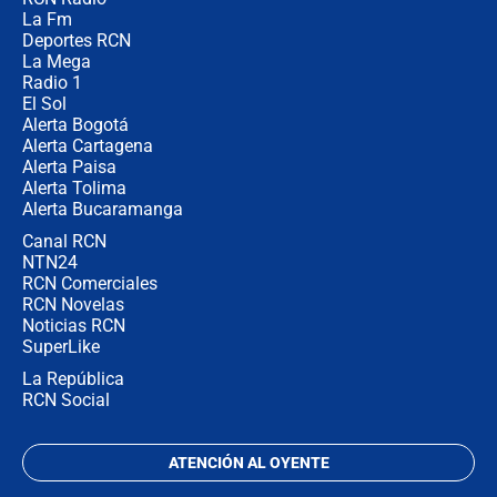
¿Por qué De la Espriella gobernará
La Fm
desde Barranquilla? Experto explica
la razón
Deportes RCN
La Mega
Radio 1
El Sol
Alerta Bogotá
Alerta Cartagena
Alerta Paisa
Alerta Tolima
Alerta Bucaramanga
Canal RCN
NTN24
RCN Comerciales
RCN Novelas
Noticias RCN
SuperLike
La República
RCN Social
ATENCIÓN AL OYENTE