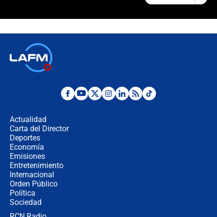
¿Cómo comprar dólares desde el
celular? Requisitos, pasos y
recomendaciones
Las seis de las 6 con Juan Lozano |
jueves 6 de agosto de 2026
Posesión de Abelardo De La Espriella
en Cali: ¿qué pasará con los
congresistas del Pacto Histórico que
Actualidad
no asistirán?
Carta del Director
Álvaro Uribe asistirá a la posesión y
Deportes
crece el pulso por la elección del
Economía
contralor
Emisiones
Entretenimiento
Internacional
🔴 EN VIVO | Noticiero La FM con
Orden Público
Juan Lozano - 6 de agosto de 2026
Política
Sociedad
RCN Radio