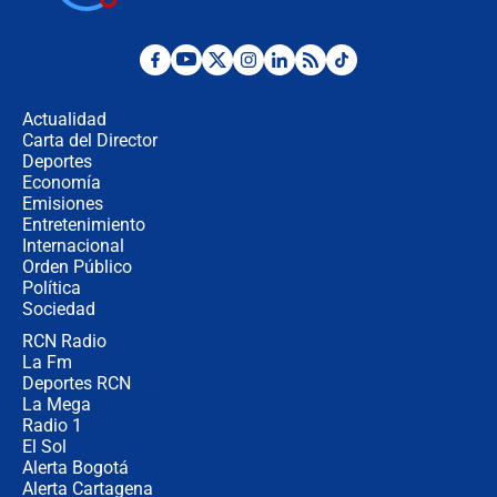
¿Por qué De la Espriella gobernará
desde Barranquilla? Experto explica
la razón
Actualidad
Carta del Director
Estratega de Abelardo de la Espriella
Deportes
revela cómo venció a la “casta
Economía
política” en campaña: “Estaba
Emisiones
completamente seguro”
Entretenimiento
Internacional
Alias ‘Calarcá’ habría pagado $60
Orden Público
millones al mes a un supuesto
Política
coronel para filtrar información del
Ejército
Sociedad
RCN Radio
Las razones para escoger al nuevo
La Fm
director de la Policía
Deportes RCN
La Mega
Radio 1
El Sol
Alerta Bogotá
Alerta Cartagena