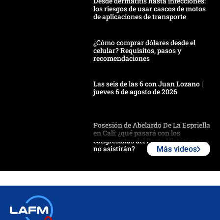
Desde dermatitis hasta infecciones:
los riesgos de usar cascos de motos
de aplicaciones de transporte
¿Cómo comprar dólares desde el
celular? Requisitos, pasos y
recomendaciones
Las seis de las 6 con Juan Lozano |
jueves 6 de agosto de 2026
Posesión de Abelardo De La Espriella
en Cali: ¿qué pasará con los
congresistas del Pacto Histórico que
no asistirán?
Más videos
Álvaro Uribe asistirá a la posesión y
crece el pulso por la elección del
contralor
🔴 EN VIVO | Noticiero La FM con
Juan Lozano - 6 de agosto de 2026