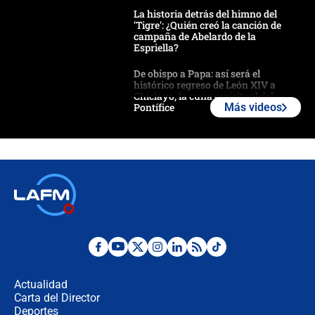
La historia detrás del himno del
'Tigre': ¿Quién creó la canción de
campaña de Abelardo de la
Espriella?
De obispo a Papa: así será el
histórico regreso de León XIV a
Chiclayo, la cuna espiritual del
Pontífice
Más videos
Polémica por rabino, pastor y
sacerdote en la posesión de Abelardo
de la Espriella: ¿Se violó el Estado
laico?
🔴 EN VIVO | Primer discurso de
Abelardo de la Espriella como
presidente de Colombia
¿La posesión de Abelardo De la
Espriella en Cali inicia la
descentralización en Colombia? Esto
Actualidad
respondió el alcalde Eder
Carta del Director
Así será la posesión de Abelardo de
Deportes