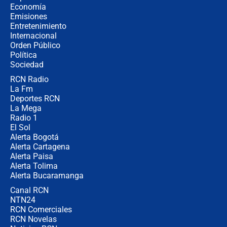
la Espriella este 7 de agosto:
Economía
cronograma oficial y detalles clave
Emisiones
Entretenimiento
Internacional
Desde dermatitis hasta infecciones:
Orden Público
los riesgos de usar cascos de motos
Política
de aplicaciones de transporte
Sociedad
RCN Radio
¿Cómo comprar dólares desde el
La Fm
celular? Requisitos, pasos y
recomendaciones
Deportes RCN
La Mega
Radio 1
El Sol
Alerta Bogotá
Alerta Cartagena
Alerta Paisa
Alerta Tolima
Alerta Bucaramanga
Canal RCN
NTN24
RCN Comerciales
RCN Novelas