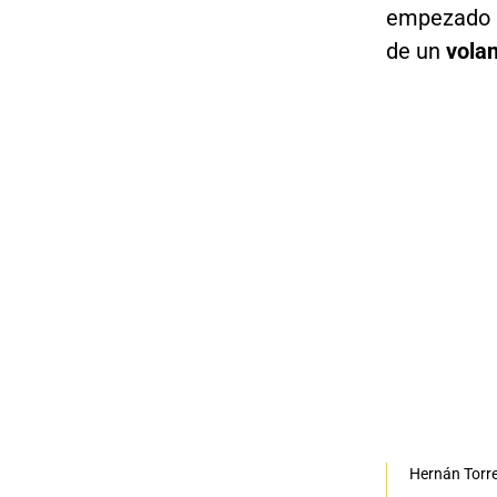
empezado a
de un
volan
Hernán Torre