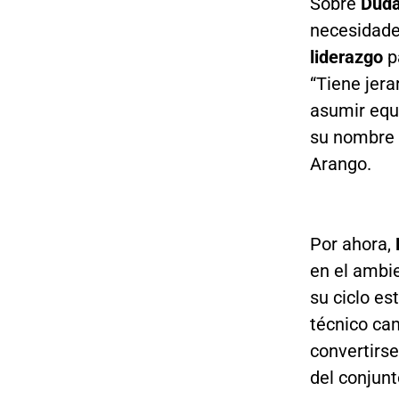
Sobre
Dud
necesidad
liderazgo
pa
“Tiene jera
asumir equi
su nombre 
Arango.
Por ahora,
en el ambi
su ciclo es
técnico ca
convertirse
del conjun