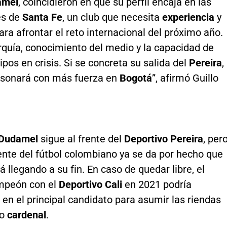
amel
, coincidieron en que su perfil encaja en las
es de
Santa Fe
, un club que necesita
experiencia
y
ra afrontar el reto internacional del próximo año.
rquía, conocimiento del medio y la capacidad de
pos en crisis. Si se concreta su salida del
Pereira
,
sonará con más fuerza en
Bogotá
”, afirmó Guillo
Dudamel
sigue al frente del
Deportivo Pereira
, per
ente del fútbol colombiano ya se da por hecho que
tá llegando a su fin. En caso de quedar libre, el
mpeón con el
Deportivo Cali
en 2021 podría
 en el principal candidato para asumir las riendas
to
cardenal
.