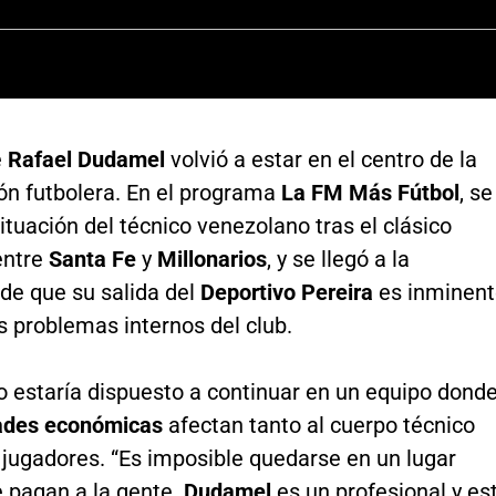
e
Rafael Dudamel
volvió a estar en el centro de la
ón futbolera. En el programa
La FM Más Fútbol
, se
situación del técnico venezolano tras el clásico
entre
Santa Fe
y
Millonarios
, y se llegó a la
de que su salida del
Deportivo Pereira
es inminent
s problemas internos del club.
 estaría dispuesto a continuar en un equipo dond
tades económicas
afectan tanto al cuerpo técnico
 jugadores. “Es imposible quedarse en un lugar
e pagan a la gente.
Dudamel
es un profesional y es