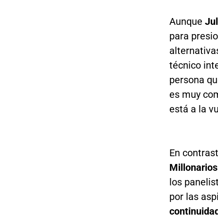
Aunque
Jul
para presio
alternativa
técnico int
persona que
es muy com
está a la v
En contras
Millonarios
los panelis
por las asp
continuida