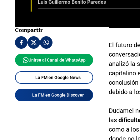
Luis Guillermo Benito Paredes
Compartir
El futuro d
conversaci
Unirse al Canal de WhatsApp
analizó la 
capitalino 
La FM en Google News
conclusión 
debido a lo
La FM en Google Discover
Dudamel no
las
dificul
como a los
donde no l