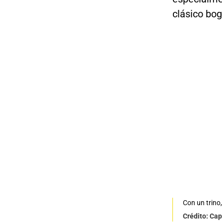
clásico bo
Con un trino
Crédito: Cap