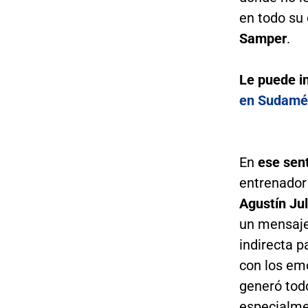
en todo su
Samper
.
Le puede i
en Sudamér
En
ese sen
entrenador
Agustín Jul
un mensaje
indirecta p
con los em
generó todo
especialme