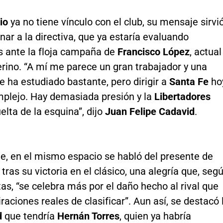
io
ya no tiene vínculo con el club, su mensaje sirvi
nar a la directiva, que ya estaría evaluando
s ante la floja campaña de
Francisco López
, actual
erino. “A mí me parece un gran trabajador y una
 ha estudiado bastante, pero dirigir a
Santa Fe
ho
plejo. Hay demasiada presión y la
Libertadores
uelta de la esquina”, dijo
Juan Felipe Cadavid
.
te, en el mismo espacio se habló del presente de
tras su victoria en el clásico, una alegría que, seg
tas, “se celebra más por el daño hecho al rival que
iraciones reales de clasificar”. Aun así, se destacó 
d
que tendría
Hernán Torres
, quien ya habría