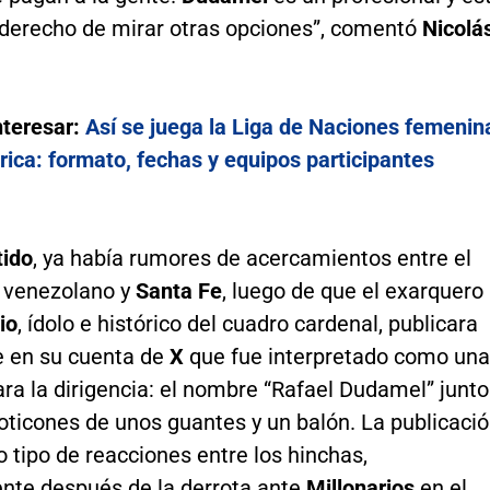
 derecho de mirar otras opciones”, comentó
Nicolá
nteresar:
Así se juega la Liga de Naciones femenin
ica: formato, fechas y equipos participantes
tido
, ya había rumores de acercamientos entre el
 venezolano y
Santa Fe
, luego de que el exarquero
io
, ídolo e histórico del cuadro cardenal, publicara
 en su cuenta de
X
que fue interpretado como una
ara la dirigencia: el nombre “Rafael Dudamel” junto
oticones de unos guantes y un balón. La publicaci
 tipo de reacciones entre los hinchas,
nte después de la derrota ante
Millonarios
en el