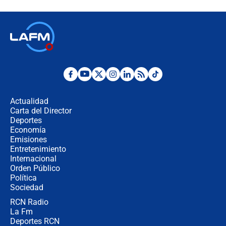
celular? Requisitos, pasos y
recomendaciones
Las seis de las 6 con Juan Lozano |
jueves 6 de agosto de 2026
Posesión de Abelardo De La Espriella
en Cali: ¿qué pasará con los
congresistas del Pacto Histórico que
Actualidad
no asistirán?
Carta del Director
Álvaro Uribe asistirá a la posesión y
Deportes
crece el pulso por la elección del
Economía
contralor
Emisiones
Entretenimiento
Internacional
🔴 EN VIVO | Noticiero La FM con
Orden Público
Juan Lozano - 6 de agosto de 2026
Política
Sociedad
RCN Radio
¿Por qué De la Espriella gobernará
La Fm
desde Barranquilla? Experto explica
la razón
Deportes RCN