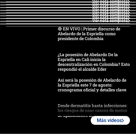
Ver nota completa
Ver nota completa
Ver nota completa
Ver nota completa
Ver nota completa
Ver nota completa
Ver nota completa
Ver nota completa
🔴 EN VIVO | Primer discurso de
Abelardo de la Espriella como
presidente de Colombia
¿La posesión de Abelardo De la
Espriella en Cali inicia la
descentralización en Colombia? Esto
respondió el alcalde Eder
Así será la posesión de Abelardo de
la Espriella este 7 de agosto:
cronograma oficial y detalles clave
Desde dermatitis hasta infecciones:
los riesgos de usar cascos de motos
de aplicaciones de transporte
Más videos
¿Cómo comprar dólares desde el