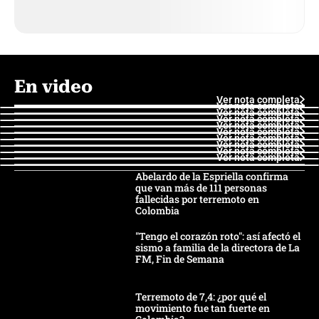
En video
Ver nota completa
Ver nota completa
Ver nota completa
Ver nota completa
Ver nota completa
Ver nota completa
Ver nota completa
Ver nota completa
Ver nota completa
Ver nota completa
Abelardo de la Espriella confirma
que van más de 111 personas
fallecidas por terremoto en
Colombia
"Tengo el corazón roto": así afectó el
sismo a familia de la directora de La
FM, Fin de Semana
Terremoto de 7,4: ¿por qué el
movimiento fue tan fuerte en