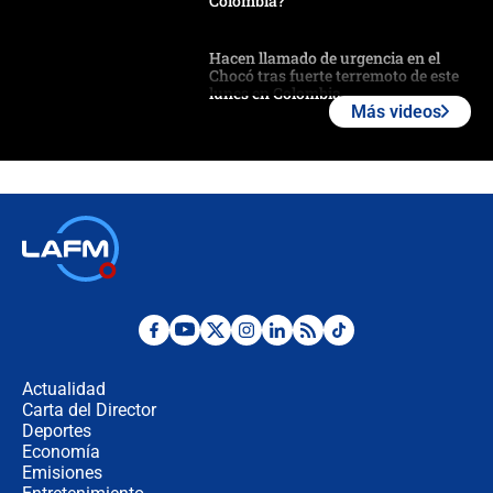
Colombia?
Hacen llamado de urgencia en el
Chocó tras fuerte terremoto de este
lunes en Colombia
Más videos
Estas fueron las medidas que activó
la UNGRD tras el fuerte terremoto de
7,4 hoy en Colombia
Terremoto en Cali: colapsó edificio
de tres pisos y rescataron a una
niña entre los escombros
Fuerte temblor en Colombia hoy:
evacúan edificios y reportan daños
en Pereira, Armenia y Medellín
Actualidad
Carta del Director
Fuerte terremoto en Colombia se
Deportes
registró hoy 10 de agosto; sacudida
Economía
se sintió en varias ciudades
Emisiones