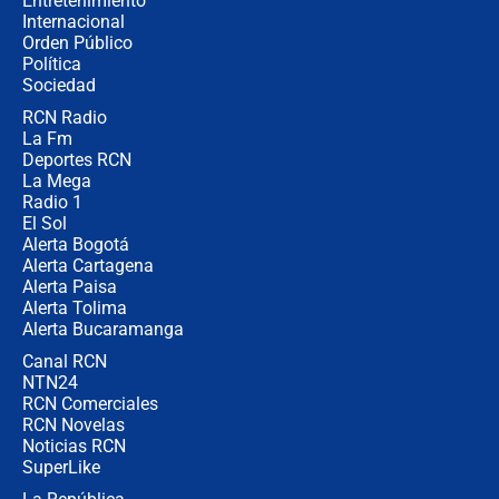
Entretenimiento
Internacional
🔴 EN VIVO | Noticiero La FM con
Orden Público
Juan Lozano - 10 de agosto de 2026
Política
Sociedad
RCN Radio
¿Por qué trasladaron desde Itagüí a
La Fm
jefes criminales ligados a la Paz
Total de Petro?: Las razones que
Deportes RCN
motivaron la decisión
La Mega
Radio 1
El Sol
Alerta Bogotá
Alerta Cartagena
Alerta Paisa
Alerta Tolima
Alerta Bucaramanga
Canal RCN
NTN24
RCN Comerciales
RCN Novelas
Noticias RCN
SuperLike