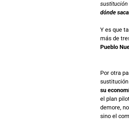
sustitución
dónde saca
Y es que ta
más de tres
Pueblo Nu
Por otra pa
sustitució
su economía
el plan pil
demore, no 
sino el com