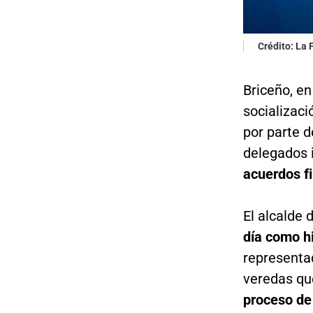
Crédito: La
Briceño, en
socializació
por parte d
delegados 
acuerdos f
El alcalde 
día como hi
representad
veredas qu
proceso de 