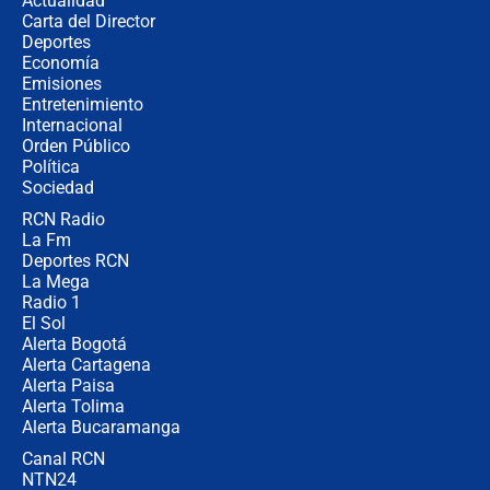
Actualidad
Carta del Director
¿Cómo comprar dólares desde el
Deportes
celular? Requisitos, pasos y
Economía
recomendaciones
Emisiones
Entretenimiento
Internacional
Las seis de las 6 con Juan Lozano |
Orden Público
jueves 6 de agosto de 2026
Política
Sociedad
RCN Radio
Posesión de Abelardo De La Espriella
La Fm
en Cali: ¿qué pasará con los
congresistas del Pacto Histórico que
Deportes RCN
no asistirán?
La Mega
Radio 1
El Sol
Alerta Bogotá
Alerta Cartagena
Alerta Paisa
Alerta Tolima
Alerta Bucaramanga
Canal RCN
NTN24