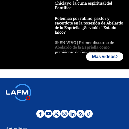
Chiclayo, la cuna espiritual del
Pontífice
Polémica por rabino, pastor y
sacerdote en la posesión de Abelardo
de la Espriella: ¿Se violó el Estado
laico?
🔴 EN VIVO | Primer discurso de
Abelardo de la Espriella como
presidente de Colombia
Más videos
¿La posesión de Abelardo De la
Espriella en Cali inicia la
descentralización en Colombia? Esto
respondió el alcalde Eder
Así será la posesión de Abelardo de
la Espriella este 7 de agosto:
cronograma oficial y detalles clave
Desde dermatitis hasta infecciones:
los riesgos de usar cascos de motos
de aplicaciones de transporte