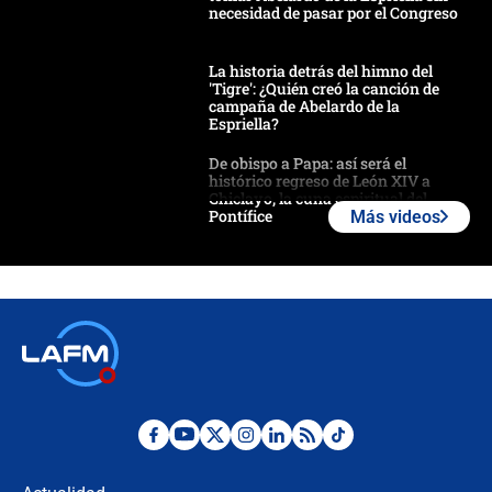
necesidad de pasar por el Congreso
La historia detrás del himno del
'Tigre': ¿Quién creó la canción de
campaña de Abelardo de la
Espriella?
De obispo a Papa: así será el
histórico regreso de León XIV a
Chiclayo, la cuna espiritual del
Pontífice
Más videos
Polémica por rabino, pastor y
sacerdote en la posesión de Abelardo
de la Espriella: ¿Se violó el Estado
laico?
🔴 EN VIVO | Primer discurso de
Abelardo de la Espriella como
presidente de Colombia
¿La posesión de Abelardo De la
Espriella en Cali inicia la
descentralización en Colombia? Esto