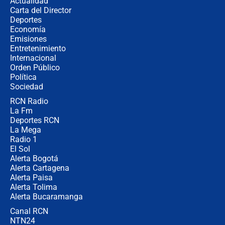
Actualidad
respondió el alcalde Eder
Carta del Director
Así será la posesión de Abelardo de
Deportes
la Espriella este 7 de agosto:
Economía
cronograma oficial y detalles clave
Emisiones
Entretenimiento
Internacional
Desde dermatitis hasta infecciones:
Orden Público
los riesgos de usar cascos de motos
Política
de aplicaciones de transporte
Sociedad
RCN Radio
¿Cómo comprar dólares desde el
La Fm
celular? Requisitos, pasos y
recomendaciones
Deportes RCN
La Mega
Radio 1
El Sol
Alerta Bogotá
Alerta Cartagena
Alerta Paisa
Alerta Tolima
Alerta Bucaramanga
Canal RCN
NTN24