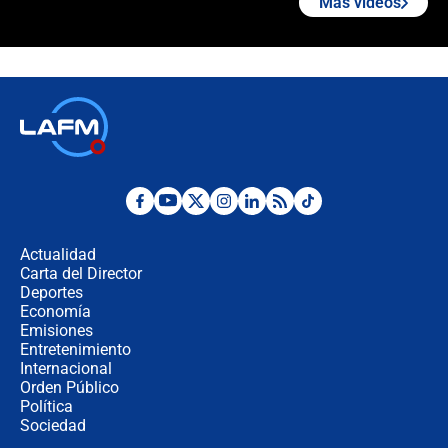
Más videos
¿La posesión de Abelardo De la
Espriella en Cali inicia la
descentralización en Colombia? Esto
respondió el alcalde Eder
Así será la posesión de Abelardo de
la Espriella este 7 de agosto:
cronograma oficial y detalles clave
Desde dermatitis hasta infecciones:
los riesgos de usar cascos de motos
de aplicaciones de transporte
Actualidad
Carta del Director
¿Cómo comprar dólares desde el
Deportes
celular? Requisitos, pasos y
Economía
recomendaciones
Emisiones
Entretenimiento
Internacional
Las seis de las 6 con Juan Lozano |
Orden Público
jueves 6 de agosto de 2026
Política
Sociedad