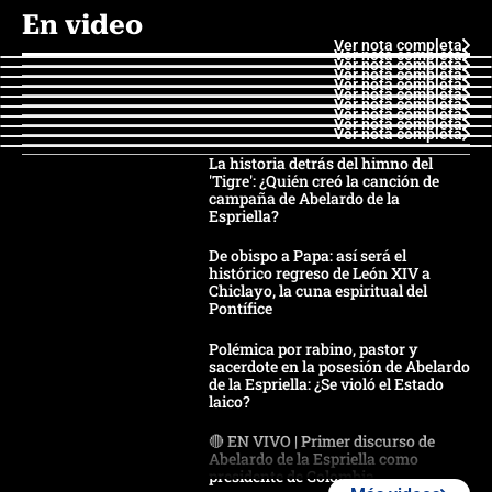
En video
Ver nota completa
Ver nota completa
Ver nota completa
Ver nota completa
Ver nota completa
Ver nota completa
Ver nota completa
Ver nota completa
Ver nota completa
Ver nota completa
La historia detrás del himno del
'Tigre': ¿Quién creó la canción de
campaña de Abelardo de la
Espriella?
De obispo a Papa: así será el
histórico regreso de León XIV a
Chiclayo, la cuna espiritual del
Pontífice
Polémica por rabino, pastor y
sacerdote en la posesión de Abelardo
de la Espriella: ¿Se violó el Estado
laico?
🔴 EN VIVO | Primer discurso de
Abelardo de la Espriella como
presidente de Colombia