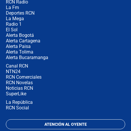
RCN Radio
Posesión de Abelardo De La Espriella
La Fm
en Cali: ¿qué pasará con los
congresistas del Pacto Histórico que
Deportes RCN
no asistirán?
La Mega
Radio 1
El Sol
Alerta Bogotá
Alerta Cartagena
Alerta Paisa
Alerta Tolima
Alerta Bucaramanga
Canal RCN
NTN24
RCN Comerciales
RCN Novelas
Noticias RCN
SuperLike
La República
RCN Social
ATENCIÓN AL OYENTE