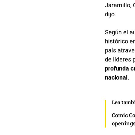
Jaramillo, 
dijo.
Según el au
histórico e
país atrave
de líderes p
profunda cr
nacional.
Lea tamb
Comic Co
openings