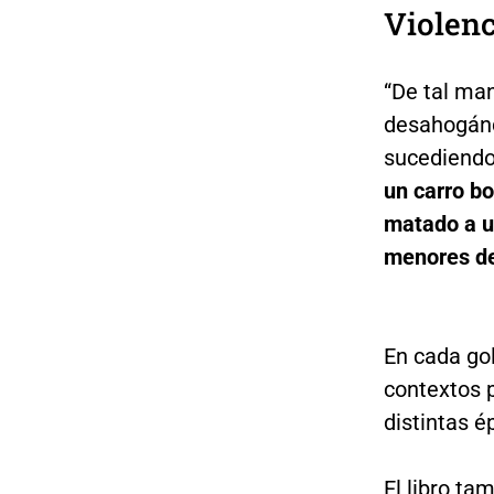
Violen
“De tal man
desahogánd
sucediendo
un carro bo
matado a u
menores d
En cada go
contextos p
distintas é
El libro ta