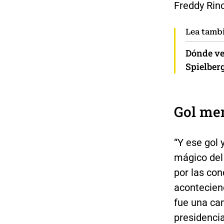
Freddy Rinc
Lea tamb
Dónde ver
Spielberg
Gol me
“Y ese gol 
mágico del
por las con
acontecien
fue una ca
presidenci