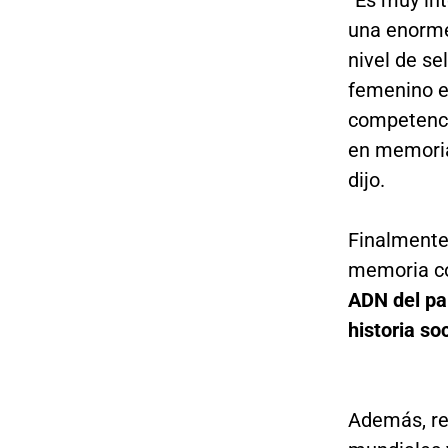
una enorme
nivel de se
femenino en
competencia
en memoria
dijo.
Finalmente,
memoria co
ADN del pa
historia soc
Además, re