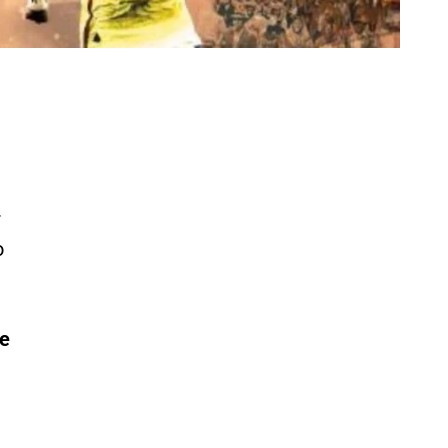
r
o
se