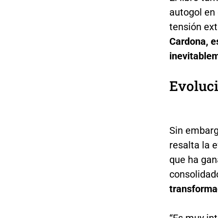
autogol en 
tensión ext
Cardona, e
inevitablem
Evoluci
Sin embarg
resalta la 
que ha gan
consolidad
transformac
“Es muy int