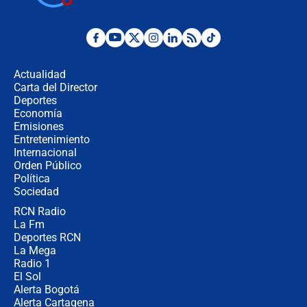
¿Por qué De la Espriella gobernará
desde Barranquilla? Experto explica
la razón
Actualidad
Carta del Director
Estratega de Abelardo de la Espriella
Deportes
revela cómo venció a la “casta
Economía
política” en campaña: “Estaba
Emisiones
completamente seguro”
Entretenimiento
Internacional
Alias ‘Calarcá’ habría pagado $60
Orden Público
millones al mes a un supuesto
Política
coronel para filtrar información del
Ejército
Sociedad
RCN Radio
Las razones para escoger al nuevo
La Fm
director de la Policía
Deportes RCN
La Mega
Radio 1
El Sol
Alerta Bogotá
Alerta Cartagena