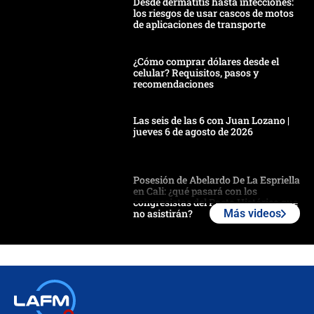
Desde dermatitis hasta infecciones:
los riesgos de usar cascos de motos
de aplicaciones de transporte
¿Cómo comprar dólares desde el
celular? Requisitos, pasos y
recomendaciones
Las seis de las 6 con Juan Lozano |
jueves 6 de agosto de 2026
Posesión de Abelardo De La Espriella
en Cali: ¿qué pasará con los
congresistas del Pacto Histórico que
no asistirán?
Más videos
Álvaro Uribe asistirá a la posesión y
crece el pulso por la elección del
contralor
🔴 EN VIVO | Noticiero La FM con
Juan Lozano - 6 de agosto de 2026