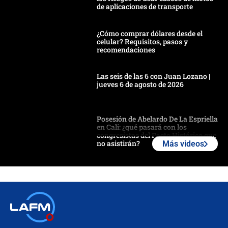
de aplicaciones de transporte
¿Cómo comprar dólares desde el
celular? Requisitos, pasos y
recomendaciones
Las seis de las 6 con Juan Lozano |
jueves 6 de agosto de 2026
Posesión de Abelardo De La Espriella
en Cali: ¿qué pasará con los
congresistas del Pacto Histórico que
no asistirán?
Más videos
Álvaro Uribe asistirá a la posesión y
crece el pulso por la elección del
contralor
🔴 EN VIVO | Noticiero La FM con
Juan Lozano - 6 de agosto de 2026