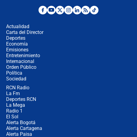
¿Por qué De la Espriella gobernará
desde Barranquilla? Experto explica
la razón
Actualidad
Carta del Director
Estratega de Abelardo de la Espriella
Deportes
revela cómo venció a la “casta
Economía
política” en campaña: “Estaba
Emisiones
completamente seguro”
Entretenimiento
Internacional
Alias ‘Calarcá’ habría pagado $60
Orden Público
millones al mes a un supuesto
Política
coronel para filtrar información del
Ejército
Sociedad
RCN Radio
Las razones para escoger al nuevo
La Fm
director de la Policía
Deportes RCN
La Mega
Radio 1
El Sol
Alerta Bogotá
Alerta Cartagena
Alerta Paisa