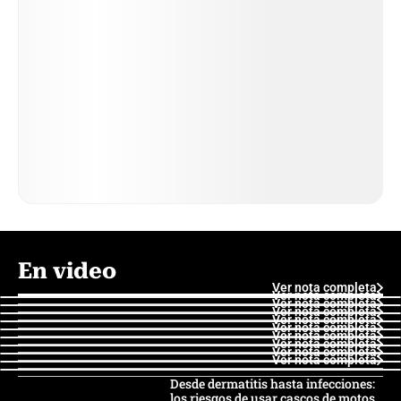
En video
Ver nota completa
Ver nota completa
Ver nota completa
Ver nota completa
Ver nota completa
Ver nota completa
Ver nota completa
Ver nota completa
Ver nota completa
Ver nota completa
Desde dermatitis hasta infecciones:
los riesgos de usar cascos de motos