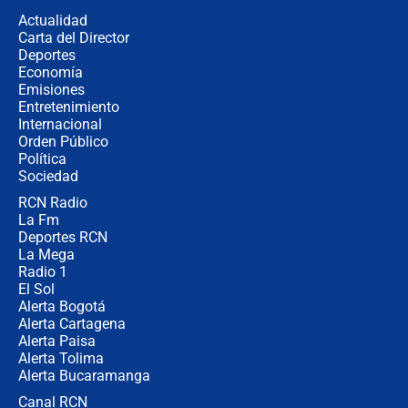
la razón
Actualidad
Carta del Director
Estratega de Abelardo de la Espriella
Deportes
revela cómo venció a la “casta
Economía
política” en campaña: “Estaba
Emisiones
completamente seguro”
Entretenimiento
Internacional
Alias ‘Calarcá’ habría pagado $60
Orden Público
millones al mes a un supuesto
Política
coronel para filtrar información del
Ejército
Sociedad
RCN Radio
Las razones para escoger al nuevo
La Fm
director de la Policía
Deportes RCN
La Mega
Radio 1
El Sol
Alerta Bogotá
Alerta Cartagena
Alerta Paisa
Alerta Tolima
Alerta Bucaramanga
Canal RCN