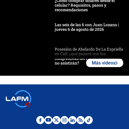
¿Cómo comprar dólares desde el
celular? Requisitos, pasos y
recomendaciones
Las seis de las 6 con Juan Lozano |
jueves 6 de agosto de 2026
Posesión de Abelardo De La Espriella
en Cali: ¿qué pasará con los
congresistas del Pacto Histórico que
no asistirán?
Más videos
Álvaro Uribe asistirá a la posesión y
crece el pulso por la elección del
contralor
🔴 EN VIVO | Noticiero La FM con
Juan Lozano - 6 de agosto de 2026
¿Por qué De la Espriella gobernará
desde Barranquilla? Experto explica