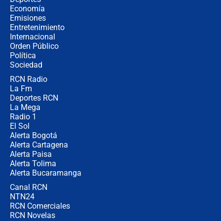
celular? Requisitos, pasos y
Economía
recomendaciones
Emisiones
Entretenimiento
Internacional
Las seis de las 6 con Juan Lozano |
Orden Público
jueves 6 de agosto de 2026
Política
Sociedad
RCN Radio
Posesión de Abelardo De La Espriella
La Fm
en Cali: ¿qué pasará con los
congresistas del Pacto Histórico que
Deportes RCN
no asistirán?
La Mega
Radio 1
El Sol
Alerta Bogotá
Alerta Cartagena
Alerta Paisa
Alerta Tolima
Alerta Bucaramanga
Canal RCN
NTN24
RCN Comerciales
RCN Novelas