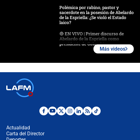
Polémica por rabino, pastor y
sacerdote en la posesión de Abelardo
de la Espriella: ¿Se violó el Estado
laico?
🔴 EN VIVO | Primer discurso de
Abelardo de la Espriella como
presidente de Colombia
Más videos
¿La posesión de Abelardo De la
Espriella en Cali inicia la
descentralización en Colombia? Esto
respondió el alcalde Eder
Así será la posesión de Abelardo de
la Espriella este 7 de agosto:
cronograma oficial y detalles clave
Desde dermatitis hasta infecciones:
los riesgos de usar cascos de motos
de aplicaciones de transporte
Actualidad
Carta del Director
¿Cómo comprar dólares desde el
Deportes