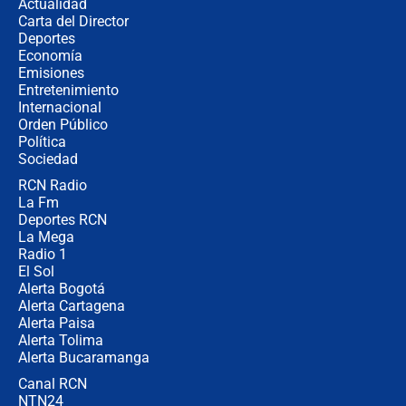
Actualidad
no asistirán?
Carta del Director
Álvaro Uribe asistirá a la posesión y
Deportes
crece el pulso por la elección del
Economía
contralor
Emisiones
Entretenimiento
Internacional
🔴 EN VIVO | Noticiero La FM con
Orden Público
Juan Lozano - 6 de agosto de 2026
Política
Sociedad
RCN Radio
¿Por qué De la Espriella gobernará
La Fm
desde Barranquilla? Experto explica
la razón
Deportes RCN
La Mega
Radio 1
El Sol
Alerta Bogotá
Alerta Cartagena
Alerta Paisa
Alerta Tolima
Alerta Bucaramanga
Canal RCN
NTN24