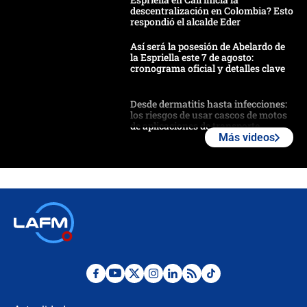
descentralización en Colombia? Esto
respondió el alcalde Eder
Así será la posesión de Abelardo de
la Espriella este 7 de agosto:
cronograma oficial y detalles clave
Desde dermatitis hasta infecciones:
los riesgos de usar cascos de motos
de aplicaciones de transporte
Más videos
¿Cómo comprar dólares desde el
celular? Requisitos, pasos y
recomendaciones
Las seis de las 6 con Juan Lozano |
jueves 6 de agosto de 2026
Posesión de Abelardo De La Espriella
en Cali: ¿qué pasará con los
congresistas del Pacto Histórico que