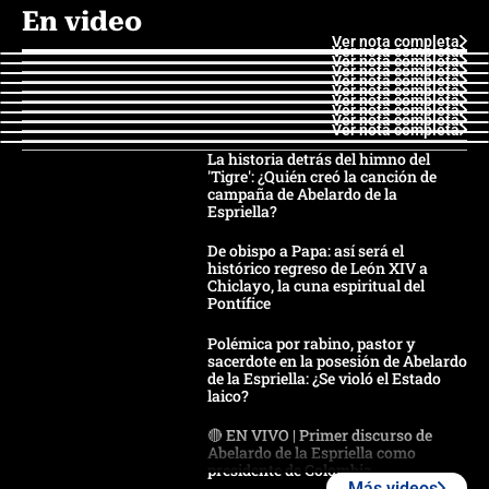
En video
Ver nota completa
Ver nota completa
Ver nota completa
Ver nota completa
Ver nota completa
Ver nota completa
Ver nota completa
Ver nota completa
Ver nota completa
Ver nota completa
La historia detrás del himno del
'Tigre': ¿Quién creó la canción de
campaña de Abelardo de la
Espriella?
De obispo a Papa: así será el
histórico regreso de León XIV a
Chiclayo, la cuna espiritual del
Pontífice
Polémica por rabino, pastor y
sacerdote en la posesión de Abelardo
de la Espriella: ¿Se violó el Estado
laico?
🔴 EN VIVO | Primer discurso de
Abelardo de la Espriella como
presidente de Colombia
Más videos