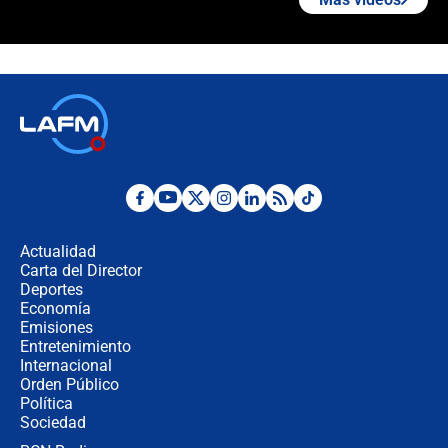
¿La posesión de Abelardo De la
Espriella en Cali inicia la
descentralización en Colombia? Esto
respondió el alcalde Eder
Así será la posesión de Abelardo de
la Espriella este 7 de agosto:
cronograma oficial y detalles clave
Desde dermatitis hasta infecciones:
los riesgos de usar cascos de motos
de aplicaciones de transporte
Actualidad
Carta del Director
¿Cómo comprar dólares desde el
Deportes
celular? Requisitos, pasos y
Economía
recomendaciones
Emisiones
Entretenimiento
Internacional
Las seis de las 6 con Juan Lozano |
Orden Público
jueves 6 de agosto de 2026
Política
Sociedad