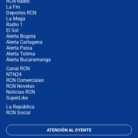
RCN Radio
Posesión de Abelardo De La Espriella
La Fm
en Cali: ¿qué pasará con los
congresistas del Pacto Histórico que
Deportes RCN
no asistirán?
La Mega
Radio 1
El Sol
Alerta Bogotá
Alerta Cartagena
Alerta Paisa
Alerta Tolima
Alerta Bucaramanga
Canal RCN
NTN24
RCN Comerciales
RCN Novelas
Noticias RCN
SuperLike
La República
RCN Social
ATENCIÓN AL OYENTE