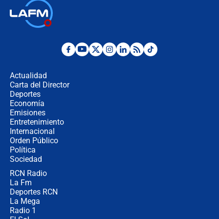
Así será la posesión de Abelardo de
la Espriella este 7 de agosto:
cronograma oficial y detalles clave
Desde dermatitis hasta infecciones:
los riesgos de usar cascos de motos
de aplicaciones de transporte
Actualidad
Carta del Director
¿Cómo comprar dólares desde el
Deportes
celular? Requisitos, pasos y
Economía
recomendaciones
Emisiones
Entretenimiento
Internacional
Las seis de las 6 con Juan Lozano |
Orden Público
jueves 6 de agosto de 2026
Política
Sociedad
RCN Radio
Posesión de Abelardo De La Espriella
La Fm
en Cali: ¿qué pasará con los
congresistas del Pacto Histórico que
Deportes RCN
no asistirán?
La Mega
Radio 1