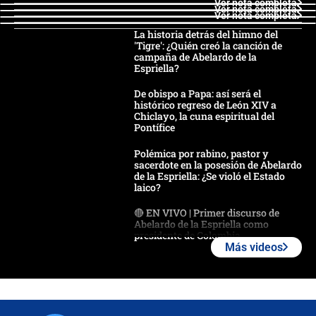
Ver nota completa
Ver nota completa
Ver nota completa
La historia detrás del himno del
'Tigre': ¿Quién creó la canción de
campaña de Abelardo de la
Espriella?
De obispo a Papa: así será el
histórico regreso de León XIV a
Chiclayo, la cuna espiritual del
Pontífice
Polémica por rabino, pastor y
sacerdote en la posesión de Abelardo
de la Espriella: ¿Se violó el Estado
laico?
🔴 EN VIVO | Primer discurso de
Abelardo de la Espriella como
presidente de Colombia
Más videos
¿La posesión de Abelardo De la
Espriella en Cali inicia la
descentralización en Colombia? Esto
respondió el alcalde Eder