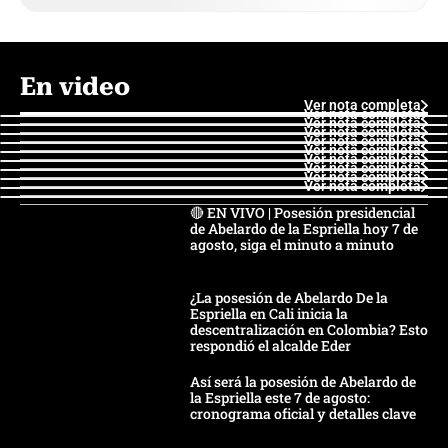
En video
Ver nota completa
Ver nota completa
Ver nota completa
Ver nota completa
Ver nota completa
Ver nota completa
Ver nota completa
Ver nota completa
Ver nota completa
Ver nota completa
🔴 EN VIVO | Posesión presidencial
de Abelardo de la Espriella hoy 7 de
agosto, siga el minuto a minuto
¿La posesión de Abelardo De la
Espriella en Cali inicia la
descentralización en Colombia? Esto
respondió el alcalde Eder
Así será la posesión de Abelardo de
la Espriella este 7 de agosto:
cronograma oficial y detalles clave