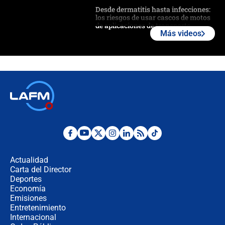
Desde dermatitis hasta infecciones:
los riesgos de usar cascos de motos
de aplicaciones de transporte
Más videos
¿Cómo comprar dólares desde el
celular? Requisitos, pasos y
recomendaciones
Las seis de las 6 con Juan Lozano |
jueves 6 de agosto de 2026
Posesión de Abelardo De La Espriella
en Cali: ¿qué pasará con los
congresistas del Pacto Histórico que
Actualidad
no asistirán?
Carta del Director
Álvaro Uribe asistirá a la posesión y
Deportes
crece el pulso por la elección del
Economía
contralor
Emisiones
Entretenimiento
Internacional
🔴 EN VIVO | Noticiero La FM con