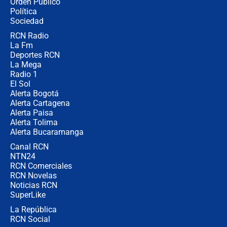
Orden Público
Juan Lozano - 6 de agosto de 2026
Política
Sociedad
RCN Radio
¿Por qué De la Espriella gobernará
La Fm
desde Barranquilla? Experto explica
la razón
Deportes RCN
La Mega
Radio 1
El Sol
Alerta Bogotá
Alerta Cartagena
Alerta Paisa
Alerta Tolima
Alerta Bucaramanga
Canal RCN
NTN24
RCN Comerciales
RCN Novelas
Noticias RCN
SuperLike
La República
RCN Social