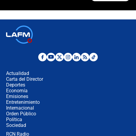
Las razones para escoger al nuevo
director de la Policía
"Prohibir es la salida fácil": ¿Qué
futuro les espera a las cabalgatas en
Colombia?
Ministro de Defensa no descarta el
uso de la UNDMO ante posibles
disturbios durante la posesión
Actualidad
Carta del Director
"No hubo fraude ni posibilidad de
Deportes
fraude": Auditoría respondió a
Economía
señalamientos de Petro sobre
Emisiones
elección de Abelardo de La Espriella
Entretenimiento
Internacional
Tras su posesión, presidente De la
Orden Público
Espriella empieza gira por regiones
Política
donde perdió
Sociedad
RCN Radio
Las seis de las 6 con Juan Lozano |