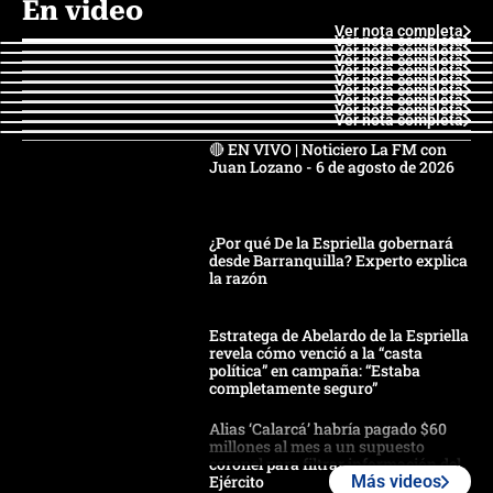
En video
Ver nota completa
Ver nota completa
Ver nota completa
Ver nota completa
Ver nota completa
Ver nota completa
Ver nota completa
Ver nota completa
Ver nota completa
Ver nota completa
🔴 EN VIVO | Noticiero La FM con
Juan Lozano - 6 de agosto de 2026
¿Por qué De la Espriella gobernará
desde Barranquilla? Experto explica
la razón
Estratega de Abelardo de la Espriella
revela cómo venció a la “casta
política” en campaña: “Estaba
completamente seguro”
Alias ‘Calarcá’ habría pagado $60
millones al mes a un supuesto
coronel para filtrar información del
Ejército
Más videos