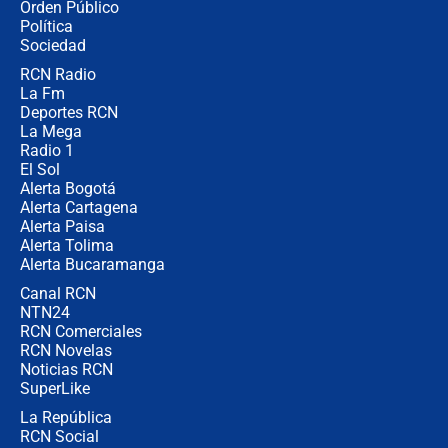
Orden Público
jueves 6 de agosto de 2026
Política
Sociedad
RCN Radio
Posesión de Abelardo De La Espriella
La Fm
en Cali: ¿qué pasará con los
congresistas del Pacto Histórico que
Deportes RCN
no asistirán?
La Mega
Radio 1
El Sol
Alerta Bogotá
Alerta Cartagena
Alerta Paisa
Alerta Tolima
Alerta Bucaramanga
Canal RCN
NTN24
RCN Comerciales
RCN Novelas
Noticias RCN
SuperLike
La República
RCN Social