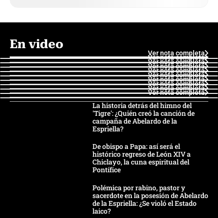
En video
Ver nota completa
Ver nota completa
Ver nota completa
Ver nota completa
Ver nota completa
Ver nota completa
Ver nota completa
Ver nota completa
Ver nota completa
Ver nota completa
La historia detrás del himno del
'Tigre': ¿Quién creó la canción de
campaña de Abelardo de la
Espriella?
De obispo a Papa: así será el
histórico regreso de León XIV a
Chiclayo, la cuna espiritual del
Pontífice
Polémica por rabino, pastor y
sacerdote en la posesión de Abelardo
de la Espriella: ¿Se violó el Estado
laico?