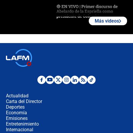
🔴 EN VIVO | Primer discurso de
Abelardo de la Espriella como
presidente de Colombia
Más videos
¿La posesión de Abelardo De la
Espriella en Cali inicia la
descentralización en Colombia? Esto
respondió el alcalde Eder
Así será la posesión de Abelardo de
la Espriella este 7 de agosto:
cronograma oficial y detalles clave
Desde dermatitis hasta infecciones:
los riesgos de usar cascos de motos
de aplicaciones de transporte
Actualidad
Carta del Director
¿Cómo comprar dólares desde el
Deportes
celular? Requisitos, pasos y
Economía
recomendaciones
Emisiones
Entretenimiento
Internacional
Las seis de las 6 con Juan Lozano |