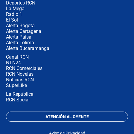
política” en campaña: “Estaba
Deportes RCN
completamente seguro”
La Mega
Radio 1
El Sol
Alerta Bogotá
Alerta Cartagena
Alerta Paisa
Alerta Tolima
Alerta Bucaramanga
Canal RCN
NTN24
RCN Comerciales
RCN Novelas
Noticias RCN
SuperLike
La República
RCN Social
ATENCIÓN AL OYENTE
Aviso de Privacidad