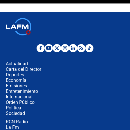
Las seis de las 6 con Juan Lozano |
jueves 6 de agosto de 2026
Posesión de Abelardo De La Espriella
en Cali: ¿qué pasará con los
congresistas del Pacto Histórico que
no asistirán?
Álvaro Uribe asistirá a la posesión y
crece el pulso por la elección del
contralor
Actualidad
Carta del Director
🔴 EN VIVO | Noticiero La FM con
Deportes
Juan Lozano - 6 de agosto de 2026
Economía
Emisiones
Entretenimiento
Internacional
¿Por qué De la Espriella gobernará
Orden Público
desde Barranquilla? Experto explica
Política
la razón
Sociedad
RCN Radio
Estratega de Abelardo de la Espriella
La Fm
revela cómo venció a la “casta