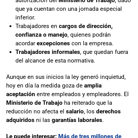
autorización del
Ministerio de Trabajo
, dado
que ya cuentan con una jornada especial
inferior.
Trabajadores en
cargos de dirección,
confianza o manejo
, quienes podrán
acordar
excepciones
con la empresa.
Trabajadores informales
, que quedan fuera
del alcance de esta normativa.
Aunque en sus inicios la ley generó inquietud,
hoy en día la medida goza de
amplia
aceptación
entre empleados y empleadores. El
Ministerio de Trabajo
ha reiterado que la
reducción no afecta el
salario
, los
derechos
adquiridos
ni las
garantías laborales
.
Le puede interesar:
Más de tres millones de