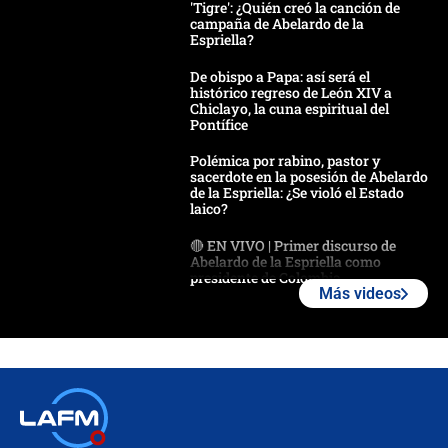
'Tigre': ¿Quién creó la canción de
campaña de Abelardo de la
Espriella?
De obispo a Papa: así será el
histórico regreso de León XIV a
Chiclayo, la cuna espiritual del
Pontífice
Polémica por rabino, pastor y
sacerdote en la posesión de Abelardo
de la Espriella: ¿Se violó el Estado
laico?
🔴 EN VIVO | Primer discurso de
Abelardo de la Espriella como
presidente de Colombia
Más videos
¿La posesión de Abelardo De la
Espriella en Cali inicia la
descentralización en Colombia? Esto
respondió el alcalde Eder
Así será la posesión de Abelardo de
la Espriella este 7 de agosto:
cronograma oficial y detalles clave