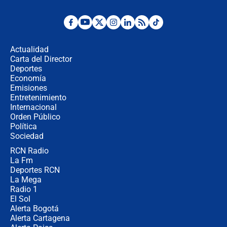
Desde dermatitis hasta infecciones:
los riesgos de usar cascos de motos
de aplicaciones de transporte
Actualidad
Carta del Director
¿Cómo comprar dólares desde el
Deportes
celular? Requisitos, pasos y
Economía
recomendaciones
Emisiones
Entretenimiento
Internacional
Las seis de las 6 con Juan Lozano |
Orden Público
jueves 6 de agosto de 2026
Política
Sociedad
RCN Radio
Posesión de Abelardo De La Espriella
La Fm
en Cali: ¿qué pasará con los
congresistas del Pacto Histórico que
Deportes RCN
no asistirán?
La Mega
Radio 1
El Sol
Alerta Bogotá
Alerta Cartagena