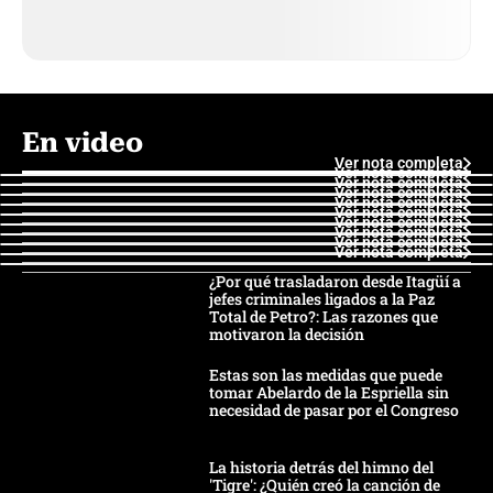
En video
Ver nota completa
Ver nota completa
Ver nota completa
Ver nota completa
Ver nota completa
Ver nota completa
Ver nota completa
Ver nota completa
Ver nota completa
Ver nota completa
¿Por qué trasladaron desde Itagüí a
jefes criminales ligados a la Paz
Total de Petro?: Las razones que
motivaron la decisión
Estas son las medidas que puede
tomar Abelardo de la Espriella sin
necesidad de pasar por el Congreso
La historia detrás del himno del
'Tigre': ¿Quién creó la canción de