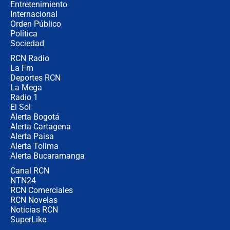
Entretenimiento
Internacional
Desde dermatitis hasta infecciones:
Orden Público
los riesgos de usar cascos de motos
Política
de aplicaciones de transporte
Sociedad
RCN Radio
¿Cómo comprar dólares desde el
La Fm
celular? Requisitos, pasos y
recomendaciones
Deportes RCN
La Mega
Radio 1
El Sol
Alerta Bogotá
Alerta Cartagena
Alerta Paisa
Alerta Tolima
Alerta Bucaramanga
Canal RCN
NTN24
RCN Comerciales
RCN Novelas
Noticias RCN
SuperLike