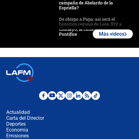
campaña de Abelardo de la
Espriella?
De obispo a Papa: así será el
histórico regreso de León XIV a
Chiclayo, la cuna espiritual del
Pontífice
Más videos
Polémica por rabino, pastor y
sacerdote en la posesión de Abelardo
de la Espriella: ¿Se violó el Estado
laico?
🔴 EN VIVO | Primer discurso de
Abelardo de la Espriella como
presidente de Colombia
¿La posesión de Abelardo De la
Espriella en Cali inicia la
descentralización en Colombia? Esto
Actualidad
respondió el alcalde Eder
Carta del Director
Así será la posesión de Abelardo de
Deportes
la Espriella este 7 de agosto:
Economía
cronograma oficial y detalles clave
Emisiones