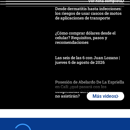
Ver nota completa
Desde dermatitis hasta infecciones:
los riesgos de usar cascos de motos
de aplicaciones de transporte
¿Cómo comprar dólares desde el
celular? Requisitos, pasos y
recomendaciones
Las seis de las 6 con Juan Lozano |
jueves 6 de agosto de 2026
Posesión de Abelardo De La Espriella
en Cali: ¿qué pasará con los
congresistas del Pacto Histórico que
no asistirán?
Más videos
Álvaro Uribe asistirá a la posesión y
crece el pulso por la elección del
contralor