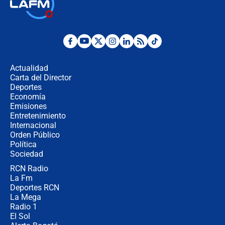
🔴 EN VIVO | Noticiero La FM con
Juan Lozano - 6 de agosto de 2026
¿Por qué De la Espriella gobernará
desde Barranquilla? Experto explica
la razón
Actualidad
Carta del Director
Estratega de Abelardo de la Espriella
Deportes
revela cómo venció a la “casta
Economía
política” en campaña: “Estaba
Emisiones
completamente seguro”
Entretenimiento
Internacional
Alias ‘Calarcá’ habría pagado $60
Orden Público
millones al mes a un supuesto
Política
coronel para filtrar información del
Ejército
Sociedad
RCN Radio
Las razones para escoger al nuevo
La Fm
director de la Policía
Deportes RCN
La Mega
Radio 1
El Sol