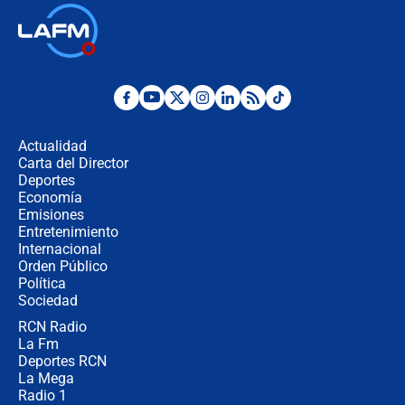
🔴 EN VIVO | Noticiero La FM con
Juan Lozano - 6 de agosto de 2026
¿Por qué De la Espriella gobernará
desde Barranquilla? Experto explica
la razón
Actualidad
Carta del Director
Estratega de Abelardo de la Espriella
Deportes
revela cómo venció a la “casta
Economía
política” en campaña: “Estaba
Emisiones
completamente seguro”
Entretenimiento
Internacional
Alias ‘Calarcá’ habría pagado $60
Orden Público
millones al mes a un supuesto
Política
coronel para filtrar información del
Ejército
Sociedad
RCN Radio
Las razones para escoger al nuevo
La Fm
director de la Policía
Deportes RCN
La Mega
Radio 1