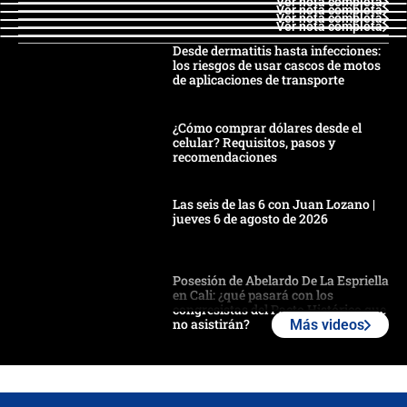
Ver nota completa
Ver nota completa
Ver nota completa
Ver nota completa
Desde dermatitis hasta infecciones:
los riesgos de usar cascos de motos
de aplicaciones de transporte
¿Cómo comprar dólares desde el
celular? Requisitos, pasos y
recomendaciones
Las seis de las 6 con Juan Lozano |
jueves 6 de agosto de 2026
Posesión de Abelardo De La Espriella
en Cali: ¿qué pasará con los
congresistas del Pacto Histórico que
no asistirán?
Más videos
Álvaro Uribe asistirá a la posesión y
crece el pulso por la elección del
contralor