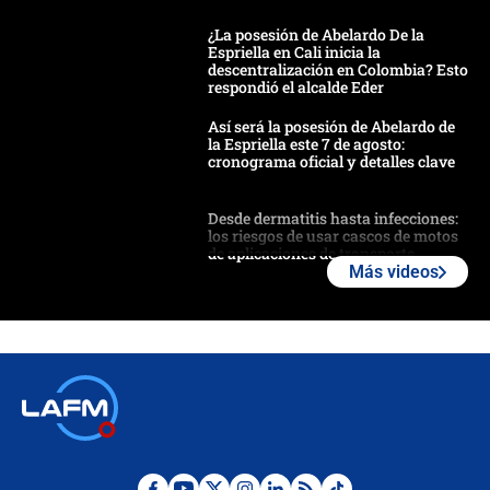
¿La posesión de Abelardo De la
Espriella en Cali inicia la
descentralización en Colombia? Esto
respondió el alcalde Eder
Así será la posesión de Abelardo de
la Espriella este 7 de agosto:
cronograma oficial y detalles clave
Desde dermatitis hasta infecciones:
los riesgos de usar cascos de motos
de aplicaciones de transporte
Más videos
¿Cómo comprar dólares desde el
celular? Requisitos, pasos y
recomendaciones
Las seis de las 6 con Juan Lozano |
jueves 6 de agosto de 2026