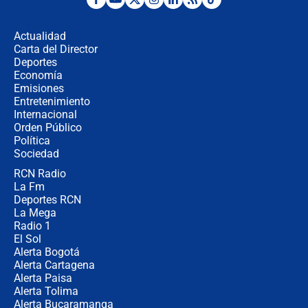
Posesión de Abelardo De La Espriella
en Cali: ¿qué pasará con los
congresistas del Pacto Histórico que
Actualidad
no asistirán?
Carta del Director
Álvaro Uribe asistirá a la posesión y
Deportes
crece el pulso por la elección del
Economía
contralor
Emisiones
Entretenimiento
Internacional
🔴 EN VIVO | Noticiero La FM con
Orden Público
Juan Lozano - 6 de agosto de 2026
Política
Sociedad
RCN Radio
¿Por qué De la Espriella gobernará
La Fm
desde Barranquilla? Experto explica
la razón
Deportes RCN
La Mega
Radio 1
El Sol
Alerta Bogotá
Alerta Cartagena
Alerta Paisa
Alerta Tolima
Alerta Bucaramanga