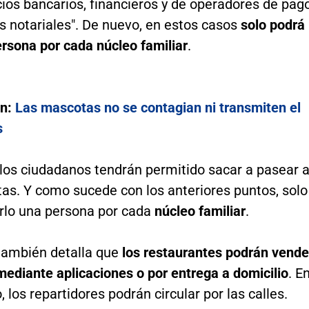
cios bancarios, financieros y de operadores de pago
os notariales". De nuevo, en estos casos
solo podrá
ersona por cada núcleo familiar
.
én:
Las mascotas no se contagian ni transmiten el
s
los ciudadanos tendrán permitido sacar a pasear 
as. Y como sucede con los anteriores puntos, solo
rlo una persona por cada
núcleo familiar
.
 también detalla que
los restaurantes podrán vende
ediante aplicaciones o por entrega a domicilio
. E
, los repartidores podrán circular por las calles.