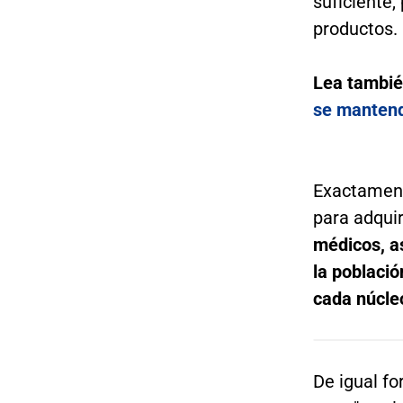
suficiente,
productos.
Lea tambi
se mantend
Exactamente
para adquiri
médicos, a
la població
cada núcleo
De igual fo