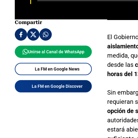
Compartir
El Gobierno
aislamiento
Unirse al Canal de WhatsApp
medida, qu
desde las
c
La FM en Google News
horas del 1
La FM en Google Discover
Sin embargo
requieran s
opción de 
autoridades
estará abie