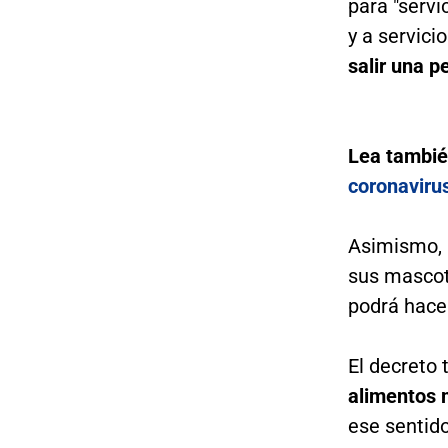
para "servi
y a servici
salir una p
Lea tambi
coronaviru
Asimismo, 
sus mascot
podrá hace
El decreto
alimentos m
ese sentido