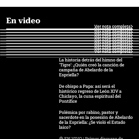
En video
Ver nota completa
Ver nota completa
Ver nota completa
Ver nota completa
Ver nota completa
Ver nota completa
Ver nota completa
Ver nota completa
Ver nota completa
Ver nota completa
La historia detrás del himno del
'Tigre': ¿Quién creó la canción de
campaña de Abelardo de la
Espriella?
De obispo a Papa: así será el
histórico regreso de León XIV a
Chiclayo, la cuna espiritual del
Pontífice
Polémica por rabino, pastor y
sacerdote en la posesión de Abelardo
de la Espriella: ¿Se violó el Estado
laico?
🔴 EN VIVO | Primer discurso de