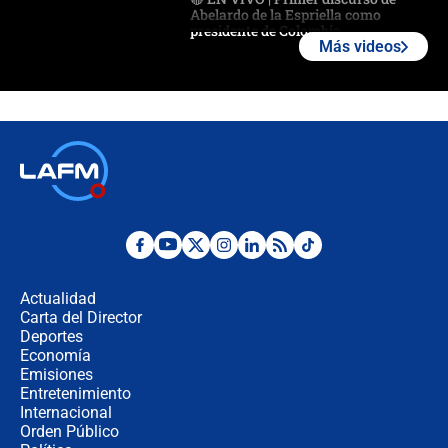
Abelardo de la Espriella como
presidente de Colombia
Más videos
¿La posesión de Abelardo De la
Espriella en Cali inicia la
descentralización en Colombia? Esto
respondió el alcalde Eder
Así será la posesión de Abelardo de
la Espriella este 7 de agosto:
cronograma oficial y detalles clave
Desde dermatitis hasta infecciones:
los riesgos de usar cascos de motos
de aplicaciones de transporte
Actualidad
Carta del Director
¿Cómo comprar dólares desde el
Deportes
celular? Requisitos, pasos y
Economía
recomendaciones
Emisiones
Entretenimiento
Internacional
Las seis de las 6 con Juan Lozano |
Orden Público
jueves 6 de agosto de 2026