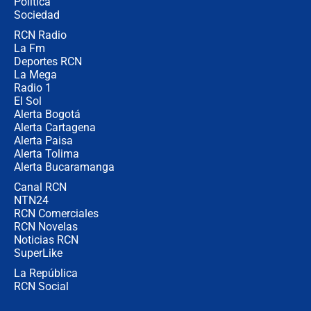
Política
Sociedad
RCN Radio
Posesión de Abelardo De La Espriella
La Fm
en Cali: ¿qué pasará con los
congresistas del Pacto Histórico que
Deportes RCN
no asistirán?
La Mega
Radio 1
El Sol
Alerta Bogotá
Alerta Cartagena
Alerta Paisa
Alerta Tolima
Alerta Bucaramanga
Canal RCN
NTN24
RCN Comerciales
RCN Novelas
Noticias RCN
SuperLike
La República
RCN Social