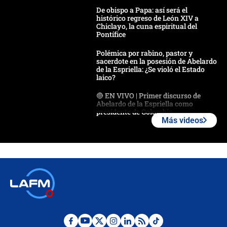
De obispo a Papa: así será el
histórico regreso de León XIV a
Chiclayo, la cuna espiritual del
Pontífice
Polémica por rabino, pastor y
sacerdote en la posesión de Abelardo
de la Espriella: ¿Se violó el Estado
laico?
🔴 EN VIVO | Primer discurso de
Abelardo de la Espriella como
presidente de Colombia
Más videos
¿La posesión de Abelardo De la
Espriella en Cali inicia la
descentralización en Colombia? Esto
respondió el alcalde Eder
Así será la posesión de Abelardo de
la Espriella este 7 de agosto:
cronograma oficial y detalles clave
Desde dermatitis hasta infecciones: