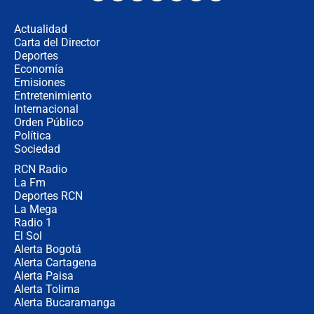
los riesgos de usar cascos de motos
de aplicaciones de transporte
Actualidad
Carta del Director
¿Cómo comprar dólares desde el
Deportes
celular? Requisitos, pasos y
Economía
recomendaciones
Emisiones
Entretenimiento
Internacional
Las seis de las 6 con Juan Lozano |
Orden Público
jueves 6 de agosto de 2026
Política
Sociedad
RCN Radio
Posesión de Abelardo De La Espriella
La Fm
en Cali: ¿qué pasará con los
congresistas del Pacto Histórico que
Deportes RCN
no asistirán?
La Mega
Radio 1
El Sol
Alerta Bogotá
Alerta Cartagena
Alerta Paisa
Alerta Tolima
Alerta Bucaramanga