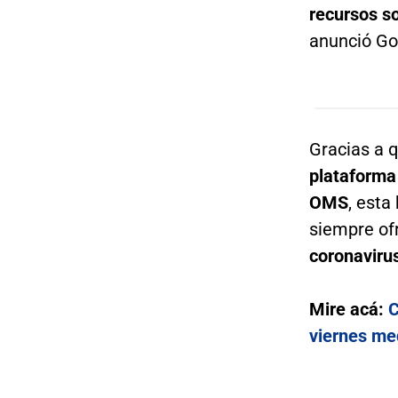
recursos s
anunció Go
Gracias a 
plataforma 
OMS
, esta
siempre of
coronaviru
Mire acá:
C
viernes med