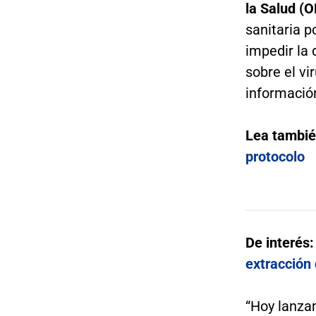
la Salud (
sanitaria p
impedir la 
sobre el vi
información
Lea tambi
protocolo
De interés
extracción
“Hoy lanza