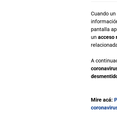
Cuando un 
información
pantalla ap
un
acceso 
relacionada
A continua
coronavirus
desmentid
Mire acá:
P
coronaviru