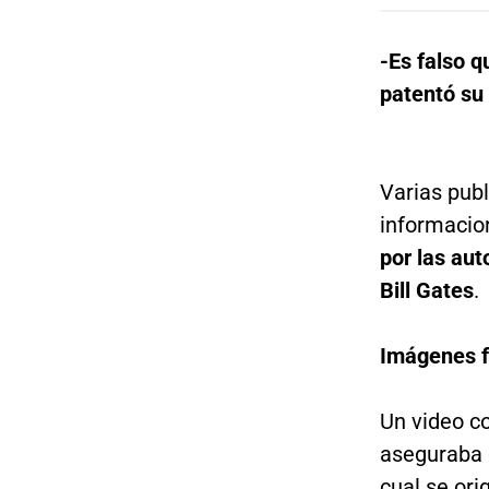
-Es falso q
patentó su 
Varias pub
informacion
por las au
Bill Gates
.
Imágenes fa
Un video c
aseguraba 
cual se ori