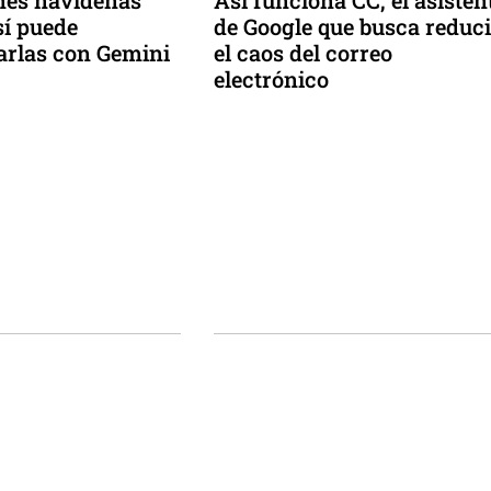
ones navideñas
Así funciona CC, el asisten
sí puede
de Google que busca reduci
arlas con Gemini
el caos del correo
electrónico