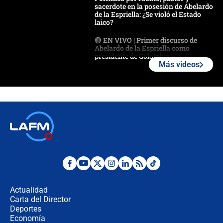
sacerdote en la posesión de Abelardo
de la Espriella: ¿Se violó el Estado
laico?
🔴 EN VIVO | Primer discurso de
Abelardo de la Espriella como
presidente de Colombia
Más videos
¿La posesión de Abelardo De la
Espriella en Cali inicia la
descentralización en Colombia? Esto
respondió el alcalde Eder
Así será la posesión de Abelardo de
la Espriella este 7 de agosto:
cronograma oficial y detalles clave
Desde dermatitis hasta infecciones:
los riesgos de usar cascos de motos
de aplicaciones de transporte
Actualidad
Carta del Director
¿Cómo comprar dólares desde el
Deportes
celular? Requisitos, pasos y
Economía