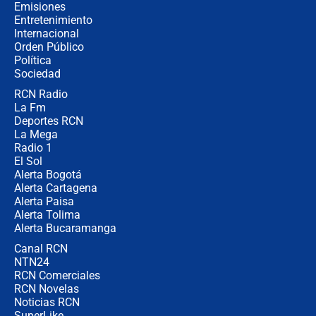
recomendaciones
Emisiones
Entretenimiento
Internacional
Las seis de las 6 con Juan Lozano |
Orden Público
jueves 6 de agosto de 2026
Política
Sociedad
RCN Radio
Posesión de Abelardo De La Espriella
La Fm
en Cali: ¿qué pasará con los
congresistas del Pacto Histórico que
Deportes RCN
no asistirán?
La Mega
Radio 1
El Sol
Alerta Bogotá
Alerta Cartagena
Alerta Paisa
Alerta Tolima
Alerta Bucaramanga
Canal RCN
NTN24
RCN Comerciales
RCN Novelas
Noticias RCN
SuperLike