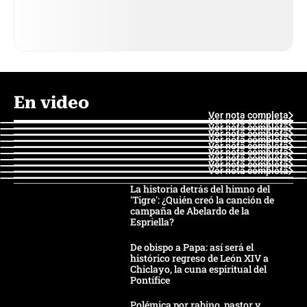
En video
Ver nota completa
Ver nota completa
Ver nota completa
Ver nota completa
Ver nota completa
Ver nota completa
Ver nota completa
Ver nota completa
Ver nota completa
Ver nota completa
La historia detrás del himno del
'Tigre': ¿Quién creó la canción de
campaña de Abelardo de la
Espriella?
De obispo a Papa: así será el
histórico regreso de León XIV a
Chiclayo, la cuna espiritual del
Pontífice
Polémica por rabino, pastor y