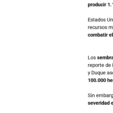
producir 1
Estados Un
recursos mi
combatir el
Los
sembra
reporte de
y Duque as
100.000 he
Sin embarg
severidad e