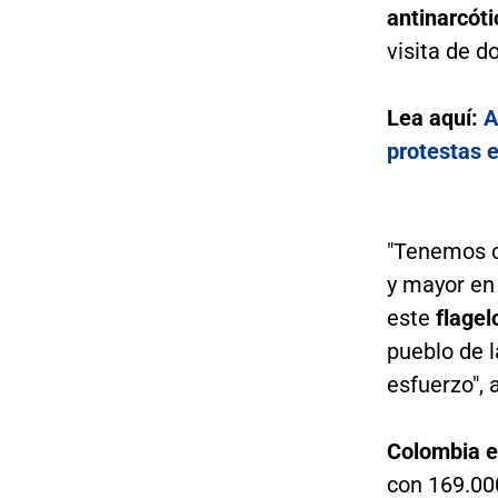
antinarcóti
visita de d
Lea aquí:
A
protestas e
"Tenemos c
y mayor en
este
flagel
pueblo de l
esfuerzo", 
Colombia
e
con 169.00