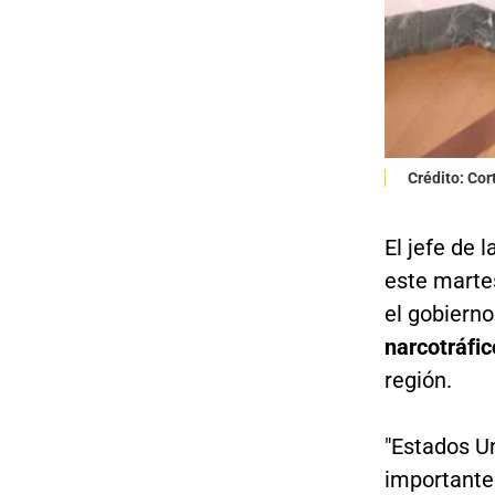
Crédito: Cor
El jefe de 
este marte
el gobiern
narcotráfic
región.
"Estados U
importantes