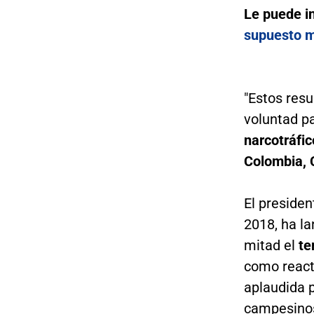
Le puede i
supuesto m
"Estos res
voluntad pa
narcotráfic
Colombia, C
El preside
2018, ha l
mitad el
ter
como react
aplaudida p
campesino