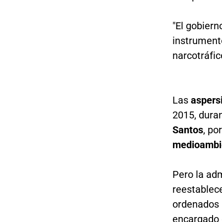
"El gobiern
instrumento
narcotráfic
Las
aspersi
2015, duran
Santos
, po
medioambi
Pero la ad
reestablec
ordenados 
encargado d