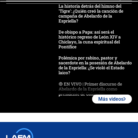
La historia detrás del himno del
'Tigre': ¿Quién creó la canción de
campaña de Abelardo de la
Espriella?
De obispo a Papa: así será el
histórico regreso de León XIV a
Chiclayo, la cuna espiritual del
Pontífice
Polémica por rabino, pastor y
sacerdote en la posesión de Abelardo
de la Espriella: ¿Se violó el Estado
laico?
🔴 EN VIVO | Primer discurso de
Abelardo de la Espriella como
presidente de Colombia
Más videos
¿La posesión de Abelardo De la
Espriella en Cali inicia la
descentralización en Colombia? Esto
respondió el alcalde Eder
Así será la posesión de Abelardo de