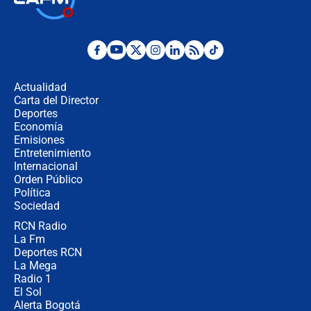
la Espriella este 7 de agosto:
cronograma oficial y detalles clave
Desde dermatitis hasta infecciones:
los riesgos de usar cascos de motos
de aplicaciones de transporte
Actualidad
Carta del Director
¿Cómo comprar dólares desde el
Deportes
celular? Requisitos, pasos y
Economía
recomendaciones
Emisiones
Entretenimiento
Internacional
Las seis de las 6 con Juan Lozano |
Orden Público
jueves 6 de agosto de 2026
Política
Sociedad
RCN Radio
Posesión de Abelardo De La Espriella
La Fm
en Cali: ¿qué pasará con los
congresistas del Pacto Histórico que
Deportes RCN
no asistirán?
La Mega
Radio 1
El Sol
Alerta Bogotá