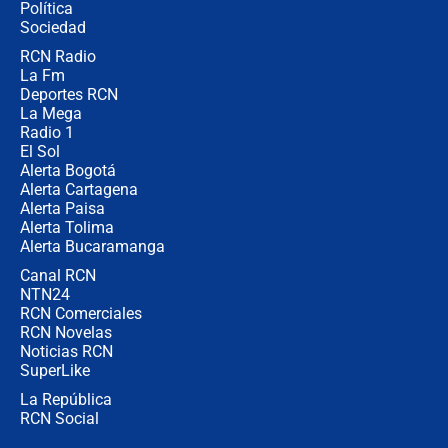
Política
Sociedad
RCN Radio
¿Por qué De la Espriella gobernará
La Fm
desde Barranquilla? Experto explica
la razón
Deportes RCN
La Mega
Radio 1
El Sol
Alerta Bogotá
Alerta Cartagena
Alerta Paisa
Alerta Tolima
Alerta Bucaramanga
Canal RCN
NTN24
RCN Comerciales
RCN Novelas
Noticias RCN
SuperLike
La República
RCN Social