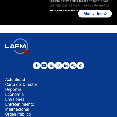
Desde dermatitis hasta infecciones:
los riesgos de usar cascos de motos
de aplicaciones de transporte
Más videos
¿Cómo comprar dólares desde el
celular? Requisitos, pasos y
recomendaciones
Las seis de las 6 con Juan Lozano |
jueves 6 de agosto de 2026
Posesión de Abelardo De La Espriella
en Cali: ¿qué pasará con los
congresistas del Pacto Histórico que
Actualidad
no asistirán?
Carta del Director
Álvaro Uribe asistirá a la posesión y
Deportes
crece el pulso por la elección del
Economía
contralor
Emisiones
Entretenimiento
Internacional
🔴 EN VIVO | Noticiero La FM con
Orden Público
Juan Lozano - 6 de agosto de 2026