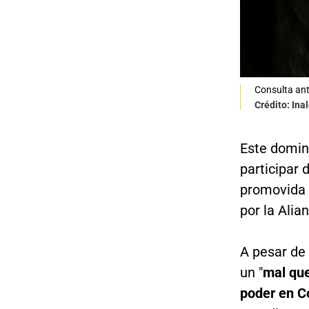
Consulta anti
Crédito: Ina
Este domin
participar 
promovida 
por la Alia
A pesar de
un "
mal que
poder en C