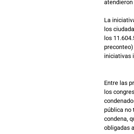
atendieron 
La iniciat
los ciudada
los 11.604.
preconteo) 
iniciativas
Entre las p
los congres
condenados 
pública no
condena, qu
obligadas a