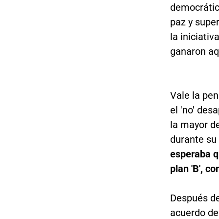
democrátic
paz y super
la iniciati
ganaron aq
Vale la pen
el 'no' des
la mayor d
durante su
esperaba q
plan 'B', c
Después de
acuerdo de 