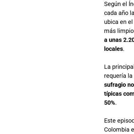
Según el Ín
cada año l
ubica en el
más limpio.
a unas 2.2
locales
.
La principa
requería la
sufragio no
típicas co
50%
.
Este episod
Colombia en