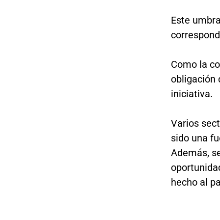
Este umbral
corresponde
Como la con
obligación 
iniciativa.
Varios sect
sido una f
Además, se
oportunidad
hecho al pa