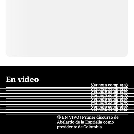
En video
Ver nota completa
Ver nota completa
Ver nota completa
Ver nota completa
Ver nota completa
Ver nota completa
Ver nota completa
Ver nota completa
Ver nota completa
Ver nota completa
🔴 EN VIVO | Primer discurso de
Abelardo de la Espriella como
presidente de Colombia