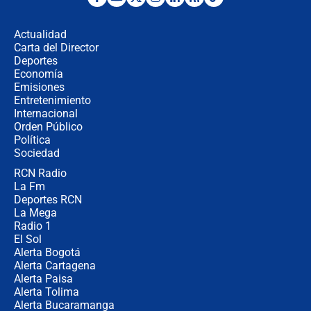
Posesión de Abelardo De La Espriella
en Cali: ¿qué pasará con los
congresistas del Pacto Histórico que
Actualidad
no asistirán?
Carta del Director
Álvaro Uribe asistirá a la posesión y
Deportes
crece el pulso por la elección del
Economía
contralor
Emisiones
Entretenimiento
Internacional
🔴 EN VIVO | Noticiero La FM con
Orden Público
Juan Lozano - 6 de agosto de 2026
Política
Sociedad
RCN Radio
¿Por qué De la Espriella gobernará
La Fm
desde Barranquilla? Experto explica
la razón
Deportes RCN
La Mega
Radio 1
El Sol
Alerta Bogotá
Alerta Cartagena
Alerta Paisa
Alerta Tolima
Alerta Bucaramanga