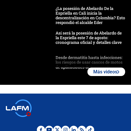
¿La posesión de Abelardo De la
Espriella en Cali inicia la
descentralización en Colombia? Esto
respondió el alcalde Eder
Así será la posesión de Abelardo de
la Espriella este 7 de agosto:
cronograma oficial y detalles clave
Desde dermatitis hasta infecciones:
los riesgos de usar cascos de motos
de aplicaciones de transporte
Más videos
¿Cómo comprar dólares desde el
celular? Requisitos, pasos y
recomendaciones
Las seis de las 6 con Juan Lozano |
jueves 6 de agosto de 2026